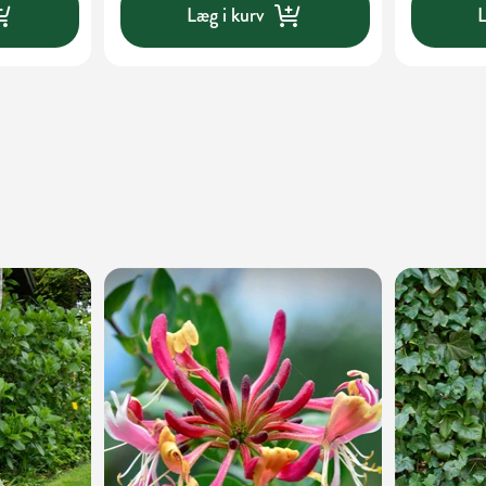
Læg i kurv
L