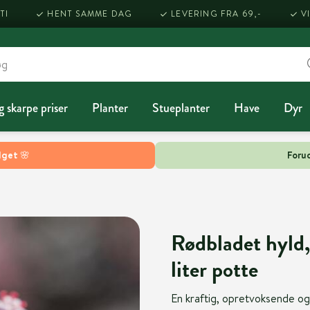
TI
HENT SAMME DAG
LEVERING FRA 69,-
V
g skarpe priser
Planter
Stueplanter
Have
Dyr
lget 🌸
Forud
Rødbladet hyld,
liter potte
En kraftig, opretvoksende og