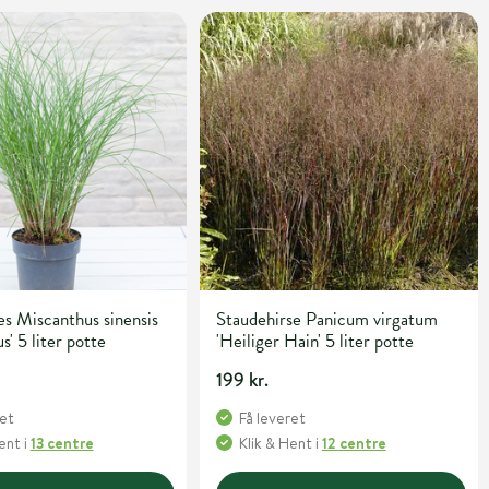
s Miscanthus sinensis
Staudehirse Panicum virgatum
s' 5 liter potte
'Heiliger Hain' 5 liter potte
199 kr.
ret
Få leveret
Hent
i
13 centre
Klik & Hent
i
12 centre