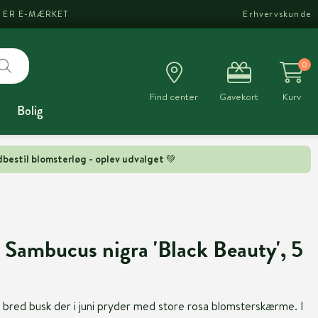
I ER E-MÆRKET
Erhvervskunde
0
Find center
Gavekort
Kurv
Bolig
bestil blomsterløg - oplev udvalget 💚
 Sambucus nigra 'Black Beauty', 5
 bred busk der i juni pryder med store rosa blomsterskærme. I