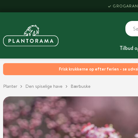
GROGARAN
Tilbud o
Frisk krukkerne op efter ferien - se udva
Planter
Den spiselige have
Bærbuske