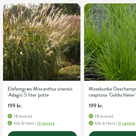
Elefantgræs Miscanthus sinensis
Mosebunke Deschamps
'Adagio' 5 liter potte
cespitosa 'Goldschleier'
potte
199 kr.
199 kr.
Få leveret
Få leveret
Klik & Hent
i
13 centre
Klik & Hent
i
11 centre