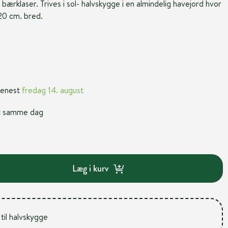
bærklaser. Trives i sol- halvskygge i en almindelig havejord hvor
120 cm. bred.
 senest
fredag 14. august
nt samme dag
Læg i kurv
 til halvskygge