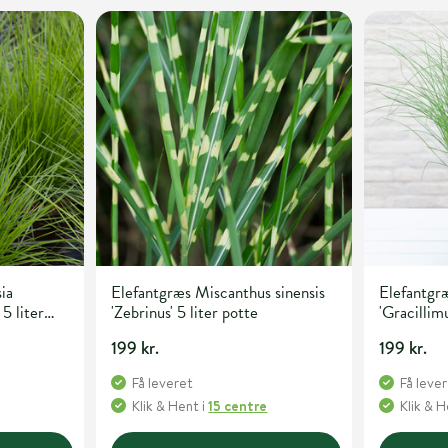
ia
Elefantgræs Miscanthus sinensis
Elefantgræ
 5 liter
'Zebrinus' 5 liter potte
'Gracillimu
199 kr.
199 kr.
Få leveret
Få leve
Klik & Hent
i
15 centre
Klik & 