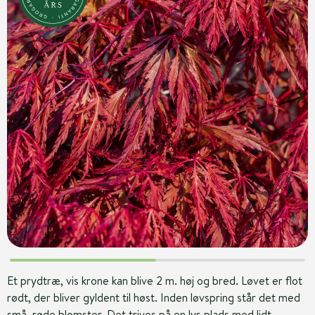
Et prydtræ, vis krone kan blive 2 m. høj og bred. Løvet er flot
rødt, der bliver gyldent til høst. Inden løvspring står det med
små, røde blomster. Det trives på en lys plads med lidt