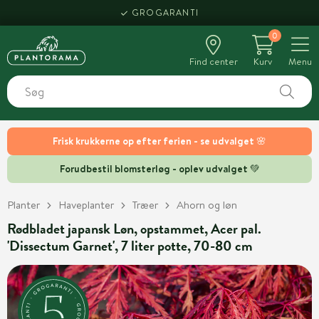
GROGARANTI
0
Find center
Kurv
Menu
Frisk krukkerne op efter ferien - se udvalget 🌸
Forudbestil blomsterløg - oplev udvalget 💚
Planter
Haveplanter
Træer
Ahorn og løn
Rødbladet japansk Løn, opstammet, Acer pal.
'Dissectum Garnet', 7 liter potte, 70-80 cm