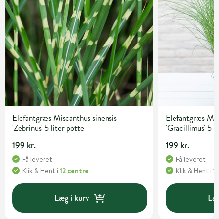
Elefantgræs Miscanthus sinensis
Elefantgræs Mis
'Zebrinus' 5 liter potte
'Gracillimus' 5 l
199 kr.
199 kr.
Få leveret
Få leveret
Klik & Hent
i
12 centre
Klik & Hent
i
1
Læg i kurv
Læg