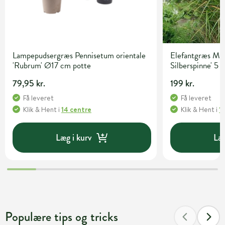
Lampepudsergræs Pennisetum orientale
Elefantgræs Misc
'Rubrum' Ø17 cm potte
Silberspinne' 5 l
79,95 kr.
199 kr.
Få leveret
Få leveret
Klik & Hent
i
14 centre
Klik & Hent
i
1
Læg i kurv
Læg
Populære tips og tricks