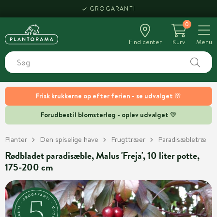
GROGARANTI
0
Find center
Kurv
Menu
Frisk krukkerne op efter ferien - se udvalget 🌸
Forudbestil blomsterløg - oplev udvalget 💚
Planter
Den spiselige have
Frugttræer
Paradisæbletræ
Rødbladet paradisæble, Malus 'Freja', 10 liter potte,
175-200 cm