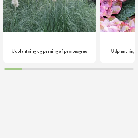
Udplantning og pasning af pampasgræs
Udplantning o