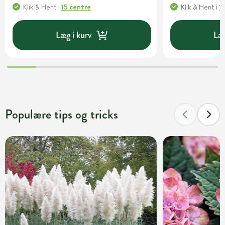
Klik & Hent
i
15 centre
Klik & Hent
i
1
Læg i kurv
Læg
Populære tips og tricks