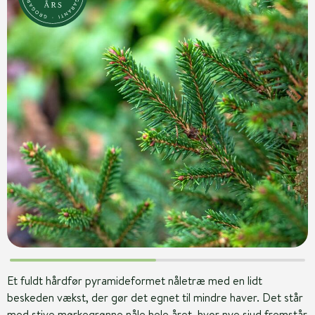
Et fuldt hårdfør pyramideformet nåletræ med en lidt
beskeden vækst, der gør det egnet til mindre haver. Det står
med stive mørkegrønne nåle hele året, hvor nye sjud fremstår