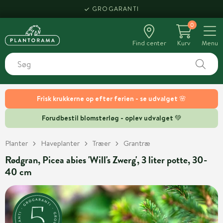
GROGARANTI
0
Find center
Kurv
Menu
Frisk krukkerne op efter ferien - se udvalget 🌸
Forudbestil blomsterløg - oplev udvalget 💚
Planter
Haveplanter
Træer
Grantræ
Rødgran, Picea abies 'Will's Zwerg', 3 liter potte, 30-
40 cm