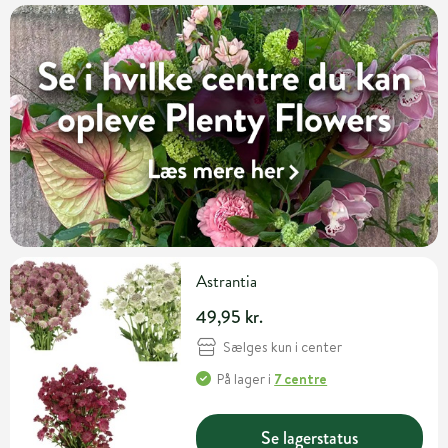
Astrantia
49,95 kr.
Sælges kun i center
På lager
i
7 centre
Se lagerstatus