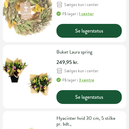
Sælges kun i center
På lager
i
1 center
Se lagerstatus
Buket Laura spring
249,95 kr.
Sælges kun i center
På lager
i
3 centre
Se lagerstatus
Hyacinter hvid 30 cm, 5 stilke
pr. bdt.,