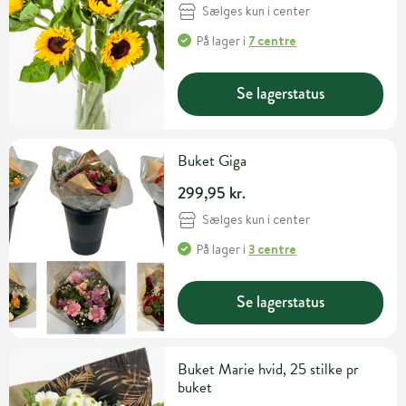
Sælges kun i center
På lager
i
7 centre
Se lagerstatus
Buket Giga
299,95 kr.
Sælges kun i center
På lager
i
3 centre
Se lagerstatus
Buket Marie hvid, 25 stilke pr
buket