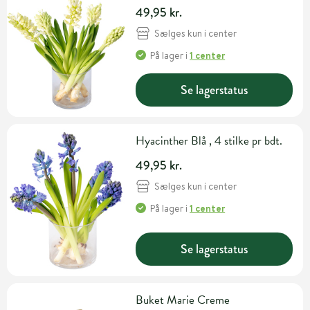
49,95 kr.
Sælges kun i center
På lager
i
1 center
Se lagerstatus
Hyacinther Blå , 4 stilke pr bdt.
49,95 kr.
Sælges kun i center
På lager
i
1 center
Se lagerstatus
Buket Marie Creme