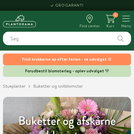
HENT SAMME DAG
0
Find center
Kurv
Menu
Frisk krukkerne op efter ferien - se udvalget 🌸
Forudbestil blomsterløg - oplev udvalget 💚
Stueplanter
Buketter og snitblomster
Buketter og afskårne