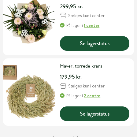
299,95 kr.
Sælges kun i center
På lager
i
1 center
Se lagerstatus
Haver, tørrede krans
179,95 kr.
Sælges kun i center
På lager
i
2 centre
Se lagerstatus