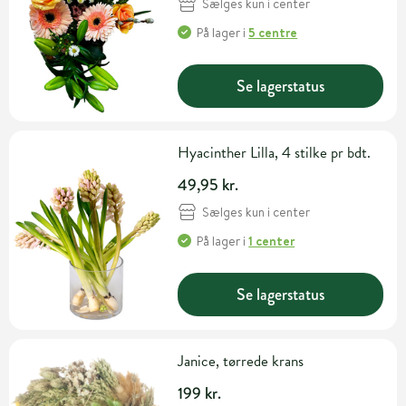
Sælges kun i center
På lager
i
5 centre
Se lagerstatus
Hyacinther Lilla, 4 stilke pr bdt.
49,95 kr.
Sælges kun i center
På lager
i
1 center
Se lagerstatus
Janice, tørrede krans
199 kr.