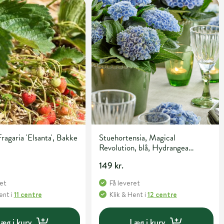
ragaria 'Elsanta', Bakke
Stuehortensia, Magical
Revolution, blå, Hydrangea
macrophylla, Ø14 cm potte
149 kr.
ret
Få leveret
Hent
i
11 centre
Klik & Hent
i
12 centre
æg i kurv
Læg i kurv