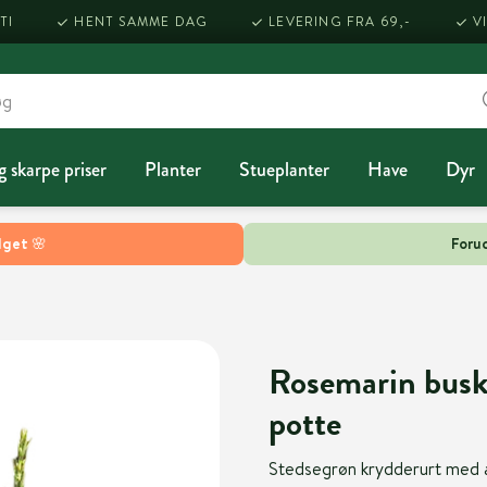
TI
HENT SAMME DAG
LEVERING FRA 69,-
V
g skarpe priser
Planter
Stueplanter
Have
Dyr
lget 🌸
Forud
Rosemarin busk,
potte
Stedsegrøn krydderurt med ar