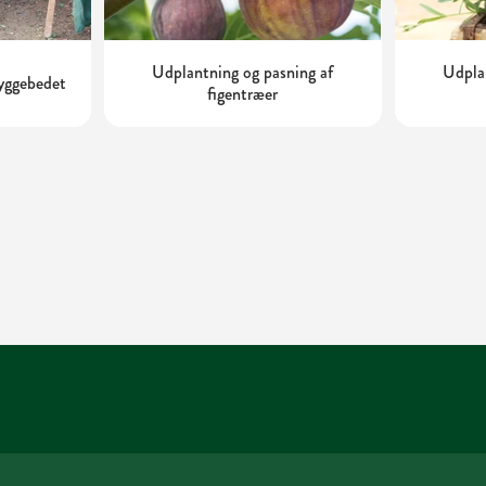
Udplantning og pasning af
Udplan
kyggebedet
figentræer