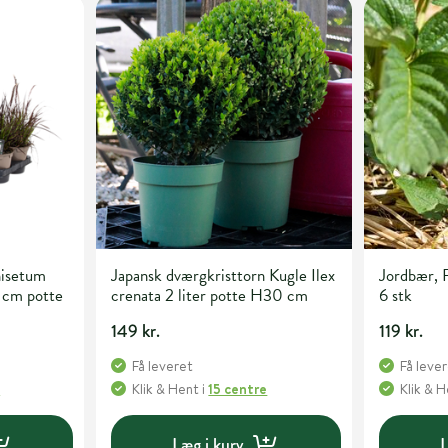
isetum
Japansk dværgkristtorn Kugle Ilex
Jordbær, F
 cm potte
crenata 2 liter potte H30 cm
6 stk
149 kr.
119 kr.
Få leveret
Få leve
e
Klik & Hent
i
15 centre
Klik & 
Læg i kurv
L