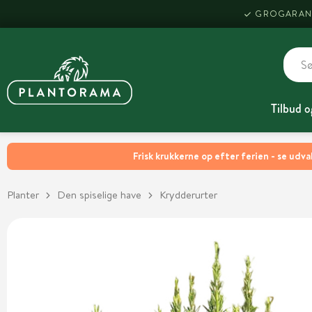
GROGARAN
Tilbud o
Frisk krukkerne op efter ferien - se udva
Planter
Den spiselige have
Krydderurter