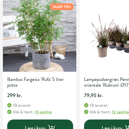
SKARP PRIS
Bambus Fargesia 'Rufa' 5 liter
Lampepudsergræs Penn
potte
orientale 'Rubrum' Ø17
299 kr.
79,95 kr.
Få leveret
Få leveret
Klik & Hent
i
13 centre
Klik & Hent
i
12 centr
Læg i kurv
Læg i kurv