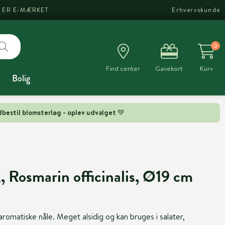
I ER E-MÆRKET
Erhvervskunde
0
Find center
Gavekort
Kurv
Bolig
bestil blomsterløg - oplev udvalget 💚
 Rosmarin officinalis, Ø19 cm
omatiske nåle. Meget alsidig og kan bruges i salater,