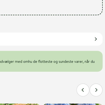
udvælger med omhu de flotteste og sundeste varer, når du