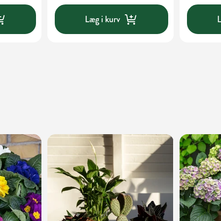
Læg i kurv
L