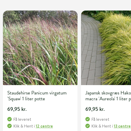
Staudehirse Panicum virgatum
Japansk skovgræs Hako
'Squaw' 1 liter potte
macra 'Aureola' 1 liter 
69,95 kr.
69,95 kr.
Få leveret
Få leveret
Klik & Hent
i
12 centre
Klik & Hent
i
13 centre