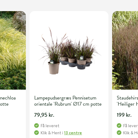
nechloa
Lampepudsergræs Pennisetum
Staudehir
potte
orientale 'Rubrum' Ø17 cm potte
'Heiliger H
79,95 kr.
199 kr.
Få leveret
Få leve
Klik & Hent
i
13 centre
Klik & 