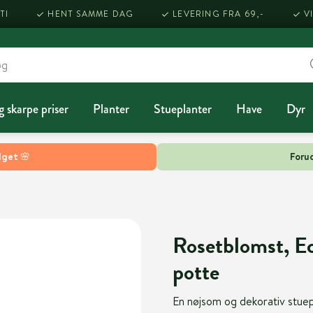
TI
HENT SAMME DAG
LEVERING FRA 69,-
V
g skarpe priser
Planter
Stueplanter
Have
Dyr
lget 🌸
Forud
Rosetblomst, Ec
potte
En nøjsom og dekorativ stuep