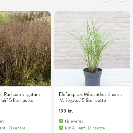
se Panicum virgatum
Elefantgræs Miscanthus sinensis
ain' 5 liter potte
'Variegatus' 5 liter potte
199 kr.
ret
Få leveret
Hent
i
13 centre
Klik & Hent
i
12 centre