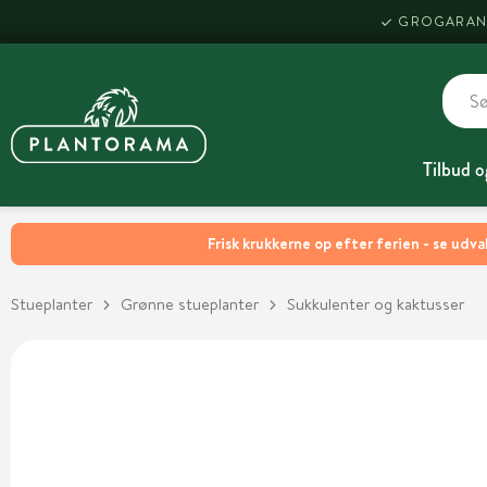
GROGARAN
Tilbud o
Frisk krukkerne op efter ferien - se udva
Stueplanter
Grønne stueplanter
Sukkulenter og kaktusser