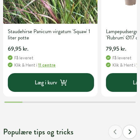
Staudehirse Panicum virgatum 'Squaw' 1
Lampepudsergræ
liter potte
'Rubrum' Ø17 c
69,95 kr.
79,95 kr.
Få leveret
Få leveret
Klik & Hent
i
11 centre
Klik & Hent
i
1
Læg i kurv
Læg
Populære tips og tricks