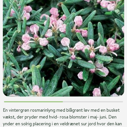
En vintergrøn rosmarinlyng med blågrønt løv med en busket
vækst, der pryder med hvid- rosa blomster i maj- juni. Den
ynder en solrig placering i en veldrænet sur jord hvor den kan