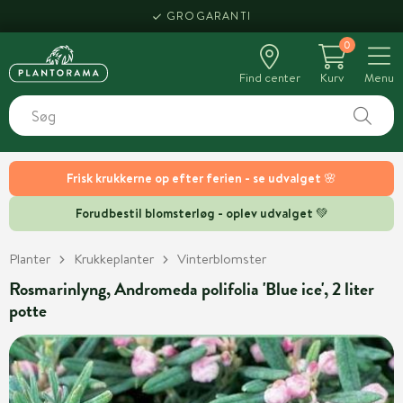
GROGARANTI
0
Find center
Kurv
Menu
Frisk krukkerne op efter ferien - se udvalget 🌸
Forudbestil blomsterløg - oplev udvalget 💚
Planter
Krukkeplanter
Vinterblomster
Rosmarinlyng, Andromeda polifolia 'Blue ice', 2 liter
potte