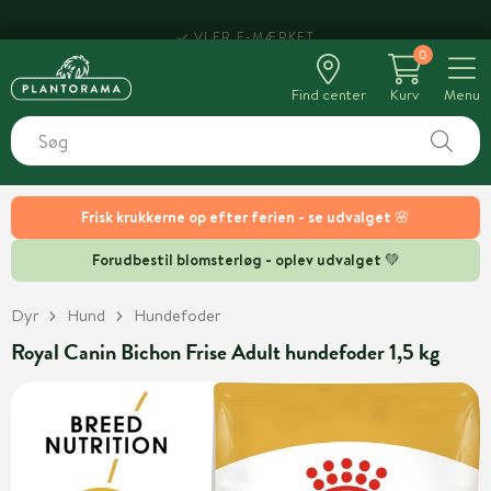
0
Find center
Kurv
Menu
Frisk krukkerne op efter ferien - se udvalget 🌸
Forudbestil blomsterløg - oplev udvalget 💚
Dyr
Hund
Hundefoder
Royal Canin Bichon Frise Adult hundefoder 1,5 kg