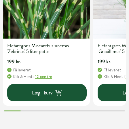
Elefantgræs Miscanthus sinensis
Elefantgræs Mis
'Zebrinus' 5 liter potte
'Gracillimus' 5 l
199 kr.
199 kr.
Få leveret
Få leveret
Klik & Hent
i
12 centre
Klik & Hent
i
1
Læg i kurv
Læg