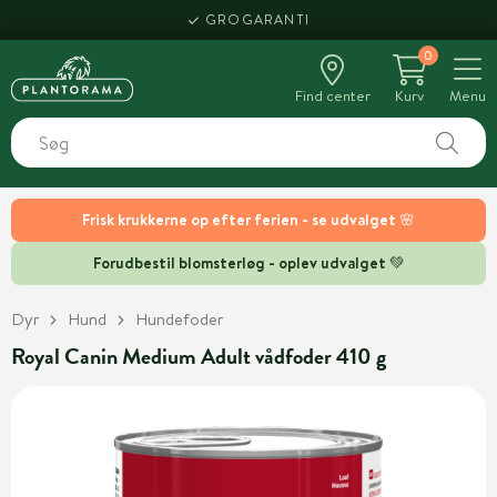
GROGARANTI
0
Find center
Kurv
Menu
Frisk krukkerne op efter ferien - se udvalget 🌸
Forudbestil blomsterløg - oplev udvalget 💚
Dyr
Hund
Hundefoder
Royal Canin Medium Adult vådfoder 410 g