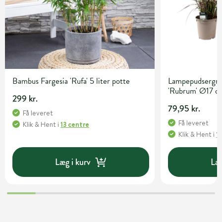
Bambus Fargesia 'Rufa' 5 liter potte
Lampepudsergræ
'Rubrum' Ø17 c
299 kr.
79,95 kr.
Få leveret
Få leveret
Klik & Hent
i
13 centre
Klik & Hent
i
1
Læg i kurv
Læg