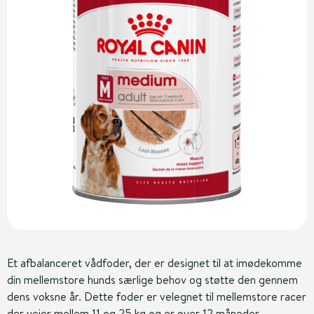
Et afbalanceret vådfoder, der er designet til at imødekomme
din mellemstore hunds særlige behov og støtte den gennem
dens voksne år. Dette foder er velegnet til mellemstore racer
der vejer mellem 11 og 25 kg og er over 12 måneder.