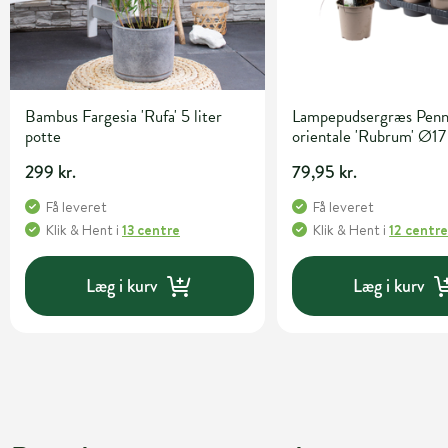
Bambus Fargesia 'Rufa' 5 liter
Lampepudsergræs Penn
potte
orientale 'Rubrum' Ø17
299 kr.
79,95 kr.
Få leveret
Få leveret
Klik & Hent
i
13 centre
Klik & Hent
i
12 centr
Læg i kurv
Læg i kurv