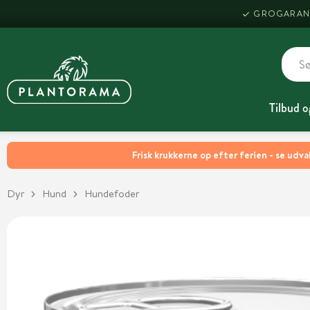
GROGARAN
Tilbud o
Frisk krukkerne op efter ferien - se udva
Dyr
Hund
Hundefoder