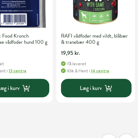
 Food Kronch
RAFI vådfoder med vildt, blåbær
se vådfoder hund 100 g
& tranebær 400 g
19,95 kr.
ret
Få leveret
Hent
i
13 centre
Klik & Hent
i
14 centre
æg i kurv
Læg i kurv