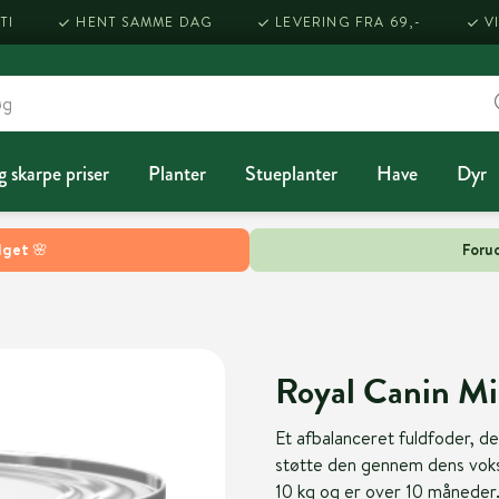
TI
HENT SAMME DAG
LEVERING FRA 69,-
V
g skarpe priser
Planter
Stueplanter
Have
Dyr
lget 🌸
Forud
Royal Canin Min
Et afbalanceret fuldfoder, de
støtte den gennem dens voksne
10 kg og er over 10 måneder