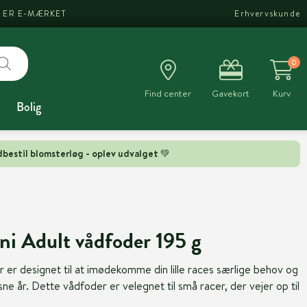
I ER E-MÆRKET
Erhvervskunde
0
Find center
Gavekort
Kurv
Bolig
bestil blomsterløg - oplev udvalget 💚
i Adult vådfoder 195 g
r er designet til at imødekomme din lille races særlige behov og
 år. Dette vådfoder er velegnet til små racer, der vejer op til
.