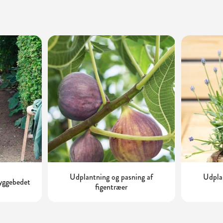
Udplantning og pasning af
Udplan
kyggebedet
figentræer