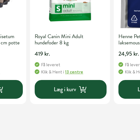
isetum
Royal Canin Mini Adult
Henne Pet
 cm potte
hundefoder 8 kg
laksemous
419 kr.
24,95 kr.
Få leveret
Få leve
e
Klik & Hent
i
13 centre
Klik & 
Læg i kurv
L