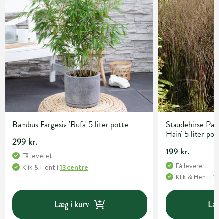
Bambus Fargesia 'Rufa' 5 liter potte
Staudehirse Pan
Hain' 5 liter pot
299 kr.
199 kr.
Få leveret
Få leveret
Klik & Hent
i
13 centre
Klik & Hent
i
1
Læg i kurv
Læg