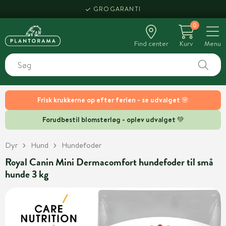
GROGARANTI
0
Find center
Kurv
Menu
Frisk krukkerne op efter ferien - se udvalget 🌸
Forudbestil blomsterløg - oplev udvalget 💚
Dyr
Hund
Hundefoder
Royal Canin Mini Dermacomfort hundefoder til små
hunde 3 kg