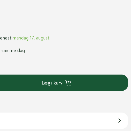
 senest
mandag 17. august
nt samme dag
Læg i kurv