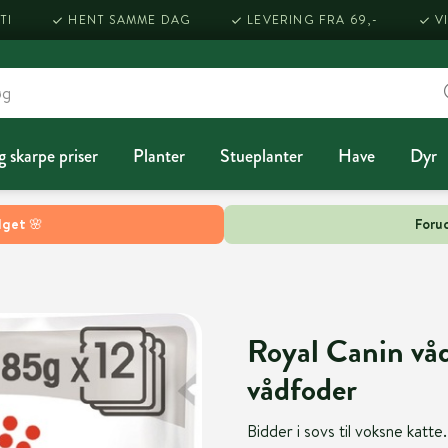
TI
HENT SAMME DAG
LEVERING FRA 69,-
V
g skarpe priser
Planter
Stueplanter
Have
Dyr
lget 🌸
Forud
Royal Canin våd
vådfoder
Bidder i sovs til voksne katte