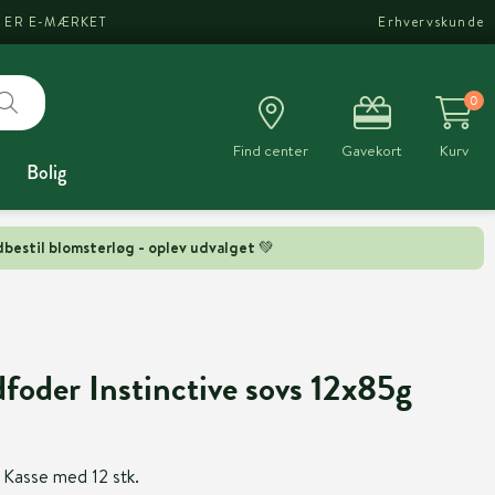
I ER E-MÆRKET
Erhvervskunde
0
Find center
Gavekort
Kurv
Bolig
bestil blomsterløg - oplev udvalget 💚
foder Instinctive sovs 12x85g
. Kasse med 12 stk.