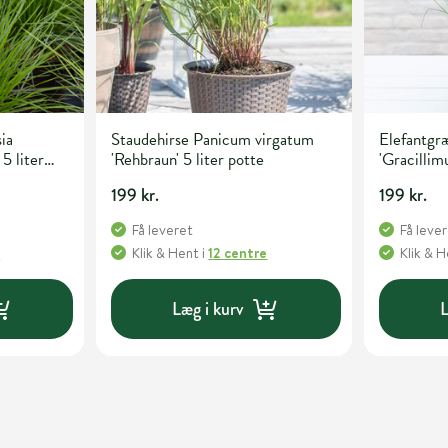
ia
Staudehirse Panicum virgatum
Elefantgræ
 5 liter
'Rehbraun' 5 liter potte
'Gracillimu
199 kr.
199 kr.
Få leveret
Få leve
e
Klik & Hent
i
12 centre
Klik & 
Læg i kurv
L