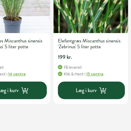
s Miscanthus sinensis
Elefantgræs Miscanthus sinensis
s' 5 liter potte
'Zebrinus' 5 liter potte
199 kr.
ret
Få leveret
Hent
i
14 centre
Klik & Hent
i
15 centre
æg i kurv
Læg i kurv