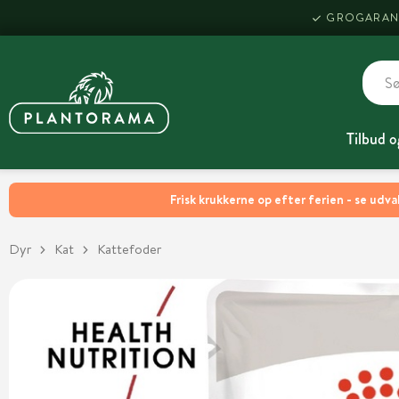
GROGARAN
Tilbud o
Frisk krukkerne op efter ferien - se udva
Dyr
Kat
Kattefoder