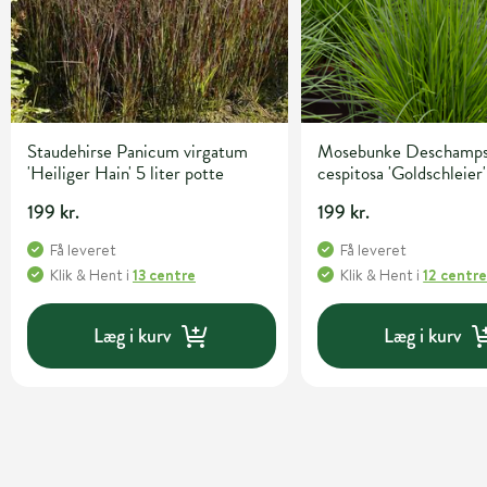
Staudehirse Panicum virgatum
Mosebunke Deschamps
'Heiliger Hain' 5 liter potte
cespitosa 'Goldschleier'
potte
199 kr.
199 kr.
Få leveret
Få leveret
Klik & Hent
i
13 centre
Klik & Hent
i
12 centr
Læg i kurv
Læg i kurv