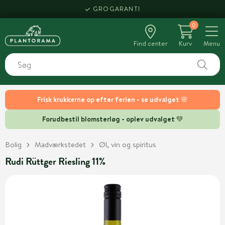
GROGARANTI
0
Find center
Kurv
Menu
Frisk krukkerne op efter ferien - se udvalget 🌸
Forudbestil blomsterløg - oplev udvalget 💚
Bolig
Madværkstedet
Øl, vin og spiritus
Rudi Rüttger Riesling 11%