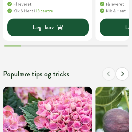
Få leveret
Få leveret
Klik & Hent
i
13 centre
Klik & Hent
i
1
Læg i kurv
Læg
Populære tips og tricks