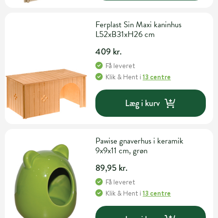
Ferplast Sin Maxi kaninhus
L52xB31xH26 cm
409 kr.
Få leveret
Klik & Hent
i
13 centre
Læg i kurv
Pawise gnaverhus i keramik
9x9x11 cm, grøn
89,95 kr.
Få leveret
Klik & Hent
i
13 centre