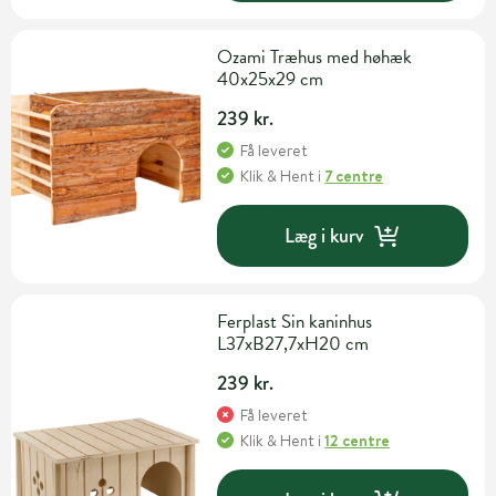
Ozami Træhus med høhæk
40x25x29 cm
239 kr.
Få leveret
Klik & Hent
i
7 centre
Læg i kurv
Ferplast Sin kaninhus
L37xB27,7xH20 cm
239 kr.
Få leveret
Klik & Hent
i
12 centre