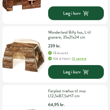
Læg i kurv
Wonderland Billy hus, L til
gnavere, 35x21x24 cm
239 kr.
Få leveret
Klik & Hent
i
12 centre
Læg i kurv
Ferplast træhus til mus
L12,5xB7,5xH7 cm
64,95 kr.