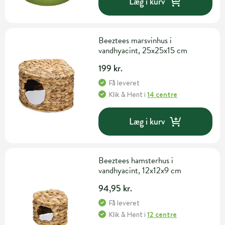
Læg i kurv
Beeztees marsvinhus i
vandhyacint, 25x25x15 cm
199 kr.
Få leveret
Klik & Hent
i
14 centre
Læg i kurv
Beeztees hamsterhus i
vandhyacint, 12x12x9 cm
94,95 kr.
Få leveret
Klik & Hent
i
12 centre