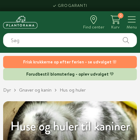
HENT SAMME DAG
0
Find center
Kurv
Menu
Frisk krukkerne op efter ferien - se udvalget 🌸
Forudbestil blomsterløg - oplev udvalget 💚
Dyr
Gnaver og kanin
Hus og huler
Huse og huler til kaniner