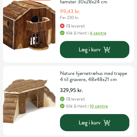
hamster 30x28x24 cm
99,43 kr.
Før 230 kr.
Få leveret
Klik & Hent
i
4 centre
Læg i kurv
Nature hjørnetræhus med trappe
4 til gnavere, 48x48x21 cm
329,95 kr.
Få leveret
Klik & Hent
i
10 centre
Læg i kurv