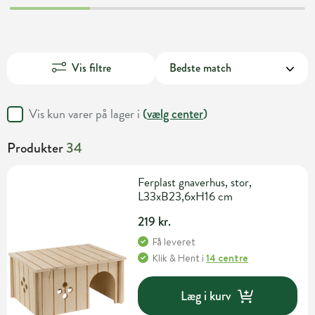
Vis filtre
Vis kun varer på lager i
(
vælg center
)
Produkter
34
Ferplast gnaverhus, stor,
L33xB23,6xH16 cm
219 kr.
Få leveret
Klik & Hent
i
14 centre
Læg i kurv