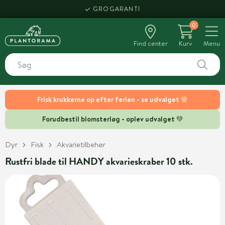
GROGARANTI
0
Find center
Kurv
Menu
Frisk krukkerne op efter ferien - se udvalget 🌸
Forudbestil blomsterløg - oplev udvalget 💚
Dyr
Fisk
Akvarietilbehør
Rustfri blade til HANDY akvarieskraber 10 stk.