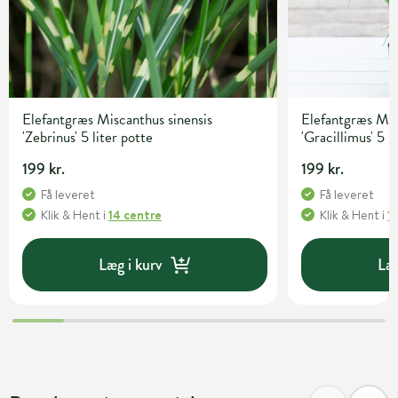
Elefantgræs Miscanthus sinensis
Elefantgræs Mis
'Zebrinus' 5 liter potte
'Gracillimus' 5 l
199 kr.
199 kr.
Få leveret
Få leveret
Klik & Hent
i
14 centre
Klik & Hent
i
1
Læg i kurv
Læg