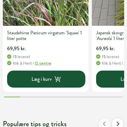
Staudehirse Panicum virgatum 'Squaw' 1
Japansk skovgr
liter potte
'Aureola' 1 liter
69,95 kr.
69,95 kr.
Få leveret
Få leveret
Klik & Hent
i
12 centre
Klik & Hent
i
1
Læg i kurv
Læg
Populære tips og tricks