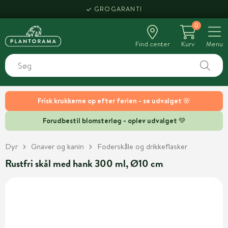
GROGARANTI
0
Find center
Kurv
Menu
Frisk krukkerne op efter ferien - se udvalget 🌸
Forudbestil blomsterløg - oplev udvalget 💚
Dyr
Gnaver og kanin
Foderskåle og drikkeflasker
Rustfri skål med hank 300 ml, Ø10 cm