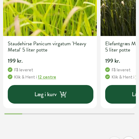
Staudehirse Panicum virgatum 'Heavy
Elefantgræs Misc
Metal' 5 liter potte
5 liter potte
199 kr.
199 kr.
Få leveret
Få leveret
Klik & Hent
i
12 centre
Klik & Hent
i
1
Læg i kurv
Læg