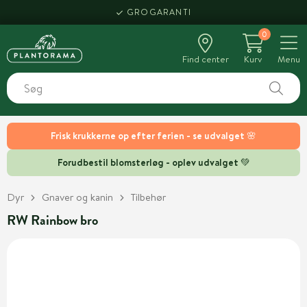
GROGARANTI
0
Find center
Kurv
Menu
Frisk krukkerne op efter ferien - se udvalget 🌸
Forudbestil blomsterløg - oplev udvalget 💚
Dyr
Gnaver og kanin
Tilbehør
RW Rainbow bro