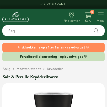
GROGARANTI
0
Find center
Kurv
Menu
Frisk krukkerne op efter ferien - se udvalget 🌸
Forudbestil blomsterløg - oplev udvalget 💚
Bolig
Madværkstedet
Krydderier
Salt & Persille Krydderikværn