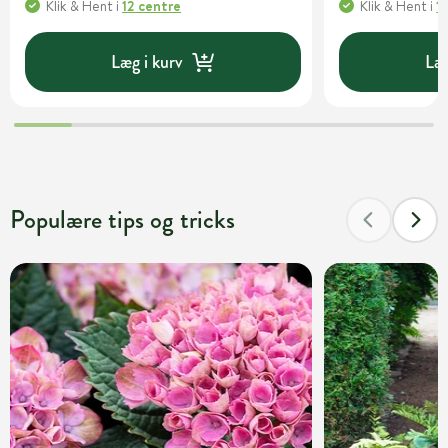
Klik & Hent
i
12 centre
Klik & Hent
i
1
Læg i kurv
Læg
Populære tips og tricks