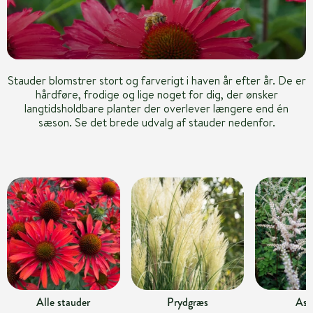
Stauder blomstrer stort og farverigt i haven år efter år. De er
hårdføre, frodige og lige noget for dig, der ønsker
langtidsholdbare planter der overlever længere end én
sæson. Se det brede udvalg af stauder nedenfor.
Alle stauder
Prydgræs
Ast