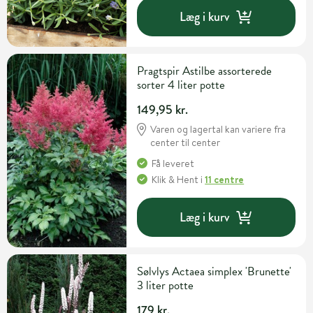
Læg i kurv
Pragtspir Astilbe assorterede
sorter 4 liter potte
149,95 kr.
Varen og lagertal kan variere fra
center til center
Få leveret
Klik & Hent
i
11 centre
Læg i kurv
Sølvlys Actaea simplex 'Brunette'
3 liter potte
179 kr.