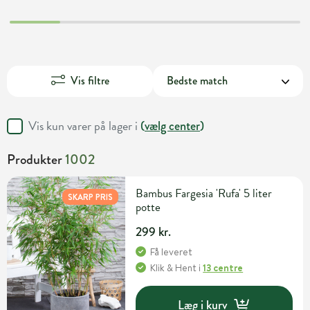
Vis filtre
Vis kun varer på lager i
(
vælg center
)
Produkter
1002
Bambus Fargesia 'Rufa' 5 liter
SKARP PRIS
potte
299 kr.
Få leveret
Klik & Hent
i
13 centre
Læg i kurv