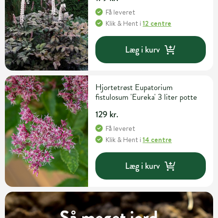
Få leveret
Klik & Hent
i
12 centre
Læg i kurv
Hjortetrøst Eupatorium
fistulosum 'Eureka' 3 liter potte
129 kr.
Få leveret
Klik & Hent
i
14 centre
Læg i kurv