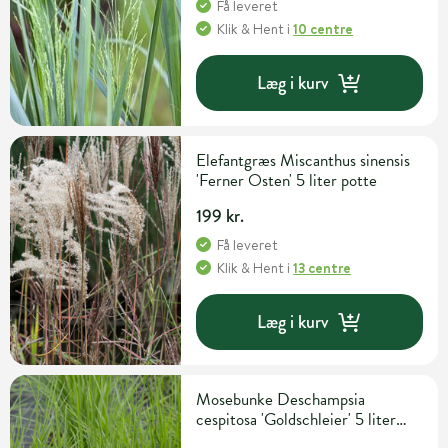
Få leveret
Klik & Hent
i
10 centre
Læg i kurv
Elefantgræs Miscanthus sinensis
'Ferner Osten' 5 liter potte
199 kr.
Få leveret
Klik & Hent
i
13 centre
Læg i kurv
Mosebunke Deschampsia
cespitosa 'Goldschleier' 5 liter
potte