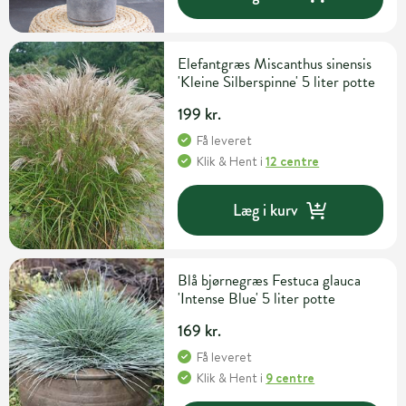
Elefantgræs Miscanthus sinensis
'Kleine Silberspinne' 5 liter potte
199 kr.
Få leveret
Klik & Hent
i
12 centre
Læg i kurv
Blå bjørnegræs Festuca glauca
'Intense Blue' 5 liter potte
169 kr.
Få leveret
Klik & Hent
i
9 centre