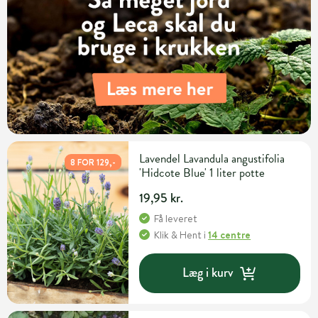
Lavendel Lavandula angustifolia
8 FOR 129,-
'Hidcote Blue' 1 liter potte
19,95 kr.
Få leveret
Klik & Hent
i
14 centre
Læg i kurv