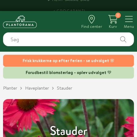
HENT SAMME DAG
0
Find center
Kurv
Menu
Frisk krukkerne op efter ferien - se udvalget 🌸
Forudbestil blomsterløg - oplev udvalget 💚
Planter
Haveplanter
Stauder
Stauder