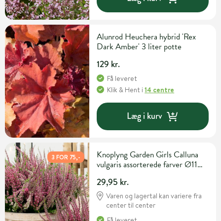
Alunrod Heuchera hybrid 'Rex
Dark Amber' 3 liter potte
129 kr.
Få leveret
Klik & Hent
i
14 centre
Læg i kurv
Knoplyng Garden Girls Calluna
3 FOR 75,-
vulgaris assorterede farver Ø11
cm potte
29,95 kr.
Varen og lagertal kan variere fra
center til center
Få leveret