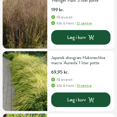
'Heiliger Hain' 5 liter potte
199 kr.
Få leveret
Klik & Hent
i
12 centre
Læg i kurv
Japansk skovgræs Hakonechloa
macra 'Aureola' 1 liter potte
69,95 kr.
Få leveret
Klik & Hent
i
13 centre
Læg i kurv