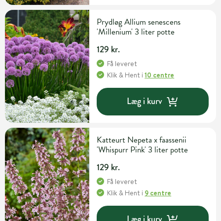
Prydløg Allium senescens
'Millenium' 3 liter potte
129 kr.
Få leveret
Klik & Hent
i
10 centre
Læg i kurv
Katteurt Nepeta x faassenii
'Whispurr Pink' 3 liter potte
129 kr.
Få leveret
Klik & Hent
i
9 centre
Læg i kurv