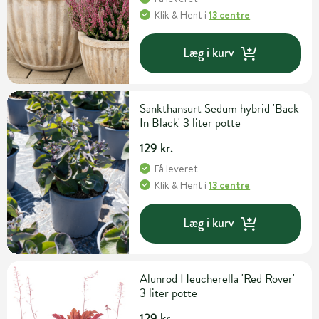
Klik & Hent
i
13 centre
Læg i kurv
Sankthansurt Sedum hybrid 'Back
In Black' 3 liter potte
129 kr.
Få leveret
Klik & Hent
i
13 centre
Læg i kurv
Alunrod Heucherella 'Red Rover'
3 liter potte
129 kr.