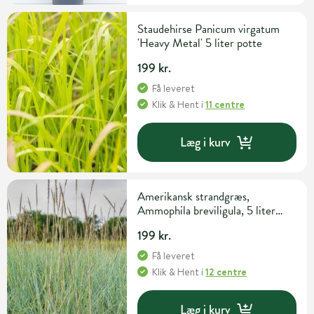
Staudehirse Panicum virgatum
'Heavy Metal' 5 liter potte
199 kr.
Få leveret
Klik & Hent
i
11 centre
Læg i kurv
Amerikansk strandgræs,
Ammophila breviligula, 5 liter
potte
199 kr.
Få leveret
Klik & Hent
i
12 centre
Læg i kurv