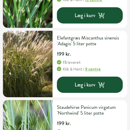
Læg i kurv
Elefantgræs Miscanthus sinensis
'Adagio' 5 liter potte
199 kr.
Få leveret
Klik & Hent
i
9 centre
Læg i kurv
Staudehirse Panicum virgatum
'Northwind' 5 liter potte
199 kr.