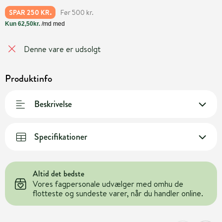
Før 500 kr.
SPAR 250 KR.
Denne vare er udsolgt
Produktinfo
Beskrivelse
Specifikationer
Altid det bedste
Vores fagpersonale udvælger med omhu de
flotteste og sundeste varer, når du handler online.