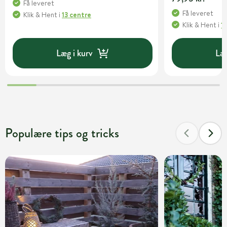
Få leveret
Få leveret
Klik & Hent
i
13 centre
Klik & Hent
i
1
Læg i kurv
Læg
Populære tips og tricks