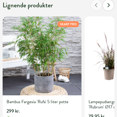
Lignende produkter
SKARP PRIS
Bambus Fargesia 'Rufa' 5 liter potte
Lampepudsergræ
'Rubrum' Ø17 c
299 kr.
79,95 kr.