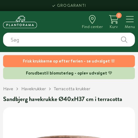
GROGARANTI
0
Find center
Kurv
Menu
Frisk krukkerne op efter ferien - se udvalget 🌸
Forudbestil blomsterløg - oplev udvalget 💚
Have
Havekrukker
Terracotta krukker
Sandbjerg havekrukke Ø40xH37 cm i terracotta