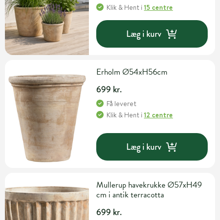
Klik & Hent
i
15 centre
Læg i kurv
Erholm Ø54xH56cm
699 kr.
Få leveret
Klik & Hent
i
12 centre
Læg i kurv
Mullerup havekrukke Ø57xH49
cm i antik terracotta
699 kr.