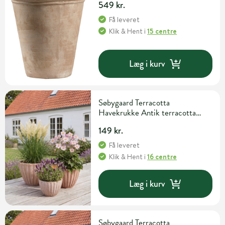
549 kr.
Få leveret
Klik & Hent
i
15 centre
Læg i kurv
Søbygaard Terracotta
Havekrukke Antik terracotta
30cm x 23cm
149 kr.
Få leveret
Klik & Hent
i
16 centre
Læg i kurv
Søbygaard Terracotta