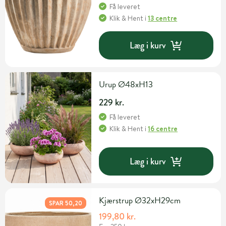
Få leveret
Klik & Hent
i
13 centre
Læg i kurv
Urup Ø48xH13
229 kr.
Få leveret
Klik & Hent
i
16 centre
Læg i kurv
Kjærstrup Ø32xH29cm
SPAR 50,20
199,80 kr.