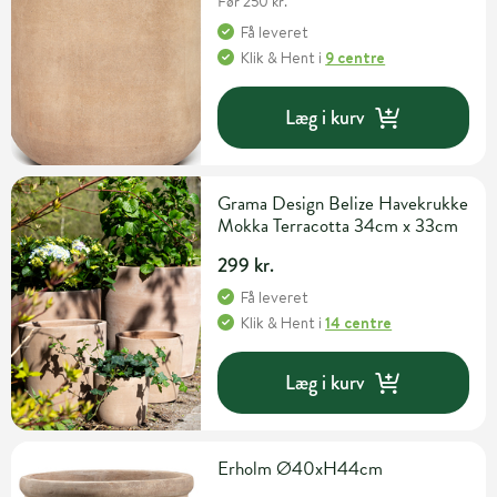
Før 250 kr.
Få leveret
Klik & Hent
i
9 centre
Læg i kurv
Grama Design Belize Havekrukke
Mokka Terracotta 34cm x 33cm
299 kr.
Få leveret
Klik & Hent
i
14 centre
Læg i kurv
Erholm Ø40xH44cm