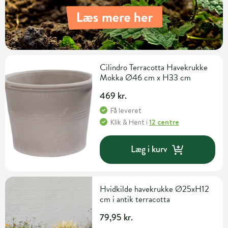
Cilindro Terracotta Havekrukke
Mokka Ø46 cm x H33 cm
469 kr.
Få leveret
Klik & Hent
i
12 centre
Læg i kurv
Hvidkilde havekrukke Ø25xH12
cm i antik terracotta
79,95 kr.