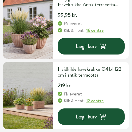
Havekrukke Antik terracotta
22cm x 20cm
99,95 kr.
Få leveret
Klik & Hent
i
16 centre
Læg i kurv
Hvidkilde havekrukke Ø41xH22
cm i antik terracotta
219 kr.
Få leveret
Klik & Hent
i
12 centre
Læg i kurv