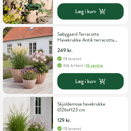
Læg i kurv
Søbygaard Terracotta
Havekrukke Antik terracotta
37cm x 27cm
249 kr.
Få leveret
Klik & Hent
i
16 centre
Læg i kurv
Skjoldemose havekrukke
Ø26xH23 cm
129 kr.
Få leveret