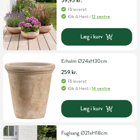
59,95 kr.
Få leveret
Klik & Hent
i
12 centre
Læg i kurv
Erholm Ø24xH30cm
259 kr.
Få leveret
Klik & Hent
i
14 centre
Læg i kurv
Fuglsang Ø21xH18cm