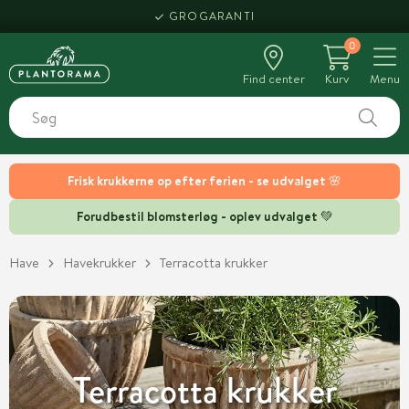
HENT SAMME DAG
0
Find center
Kurv
Menu
Frisk krukkerne op efter ferien - se udvalget 🌸
Forudbestil blomsterløg - oplev udvalget 💚
Have
Havekrukker
Terracotta krukker
Terracotta krukker