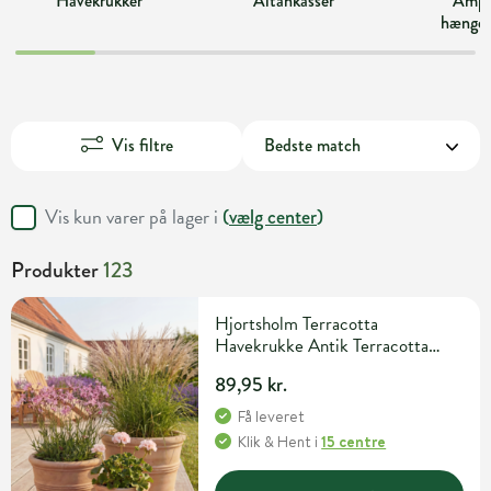
Havekrukker
Altankasser
Ampl
hængek
Vis filtre
Vis kun varer på lager i
(
vælg center
)
Produkter
123
Hjortsholm Terracotta
Havekrukke Antik Terracotta
22cm x 20cm
89,95 kr.
Få leveret
Klik & Hent
i
15 centre