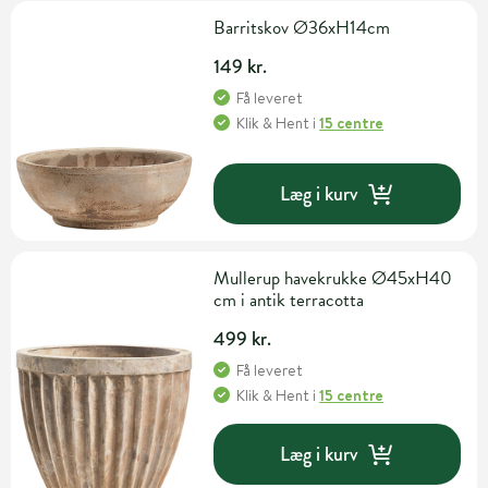
Barritskov Ø36xH14cm
149 kr.
Få leveret
Klik & Hent
i
15 centre
Læg i kurv
Mullerup havekrukke Ø45xH40
cm i antik terracotta
499 kr.
Få leveret
Klik & Hent
i
15 centre
Læg i kurv