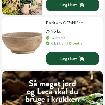
Læg i kurv
Barritskov Ø27xH12cm
79,95 kr.
Få leveret
Klik & Hent
i
15 centre
Læg i kurv