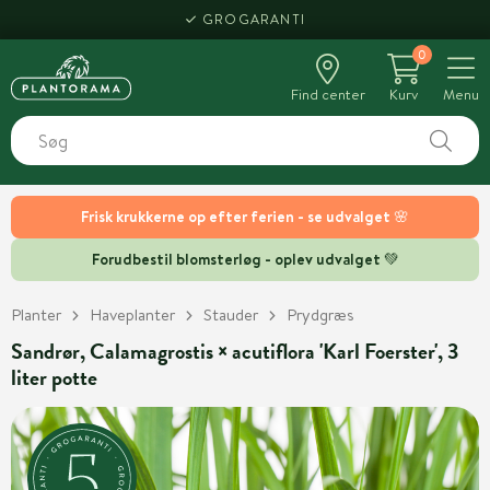
GROGARANTI
0
Find center
Kurv
Menu
Frisk krukkerne op efter ferien - se udvalget 🌸
Forudbestil blomsterløg - oplev udvalget 💚
Planter
Haveplanter
Stauder
Prydgræs
Sandrør, Calamagrostis × acutiflora 'Karl Foerster', 3
liter potte