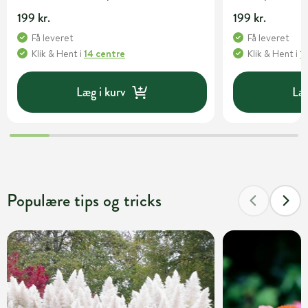
199 kr.
199 kr.
Få leveret
Få leveret
Klik & Hent
i
14 centre
Klik & Hent
i
1
Læg i kurv
Læg
Populære tips og tricks