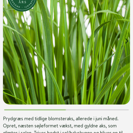
Prydgræs med tidlige blomsteraks, allerede i juni måned.
Opret, næsten søjleformet vækst, med gyldne aks, som
glimter i solen. Trives bedst i sol/halvskygge og bliver op til