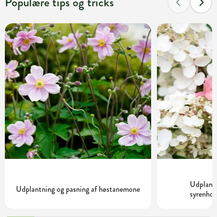
Populære tips og tricks
Udplantn
Udplantning og pasning af høstanemone
syrenhor