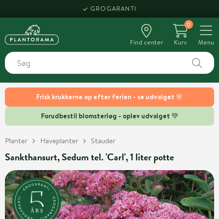
GROGARANTI
0
Find center
Kurv
Menu
Frisk krukkerne op efter ferien - se udvalget 🌸
Forudbestil blomsterløg - oplev udvalget 💚
Planter
Haveplanter
Stauder
Sankthansurt, Sedum tel. 'Carl', 1 liter potte