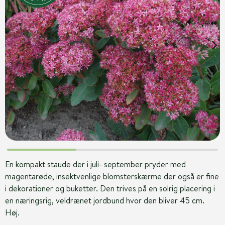
En kompakt staude der i juli- september pryder med
magentarøde, insektvenlige blomsterskærme der også er fine
i dekorationer og buketter. Den trives på en solrig placering i
en næringsrig, veldrænet jordbund hvor den bliver 45 cm.
Høj.