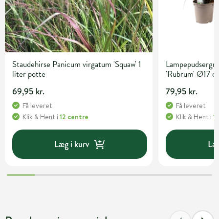
Staudehirse Panicum virgatum 'Squaw' 1
Lampepudsergræ
liter potte
'Rubrum' Ø17 c
69,95 kr.
79,95 kr.
Få leveret
Få leveret
Klik & Hent
i
12 centre
Klik & Hent
i
1
Læg i kurv
Læg