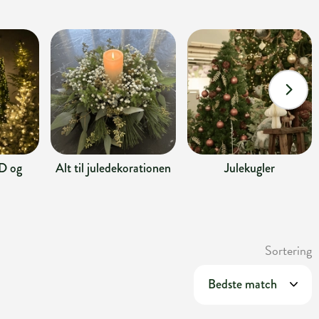
D og
Alt til juledekorationen
Julekugler
Sortering