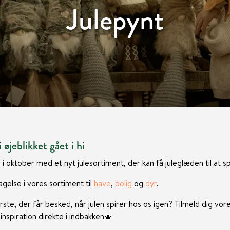
Julepynt
 øjeblikket gået i hi
 i oktober med et nyt julesortiment, der kan få juleglæden til at sp
gelse i vores sortiment til
have
,
bolig
og
dyr
.
rste, der får besked, når julen spirer hos os igen? Tilmeld dig vor
nspiration direkte i indbakken
🎄