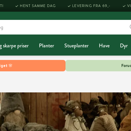
TI
HENT SAMME DAG
LEVERING FRA 69,-
V
g skarpe priser
Planter
Stueplanter
Have
Dyr
lget 🌸
Forud