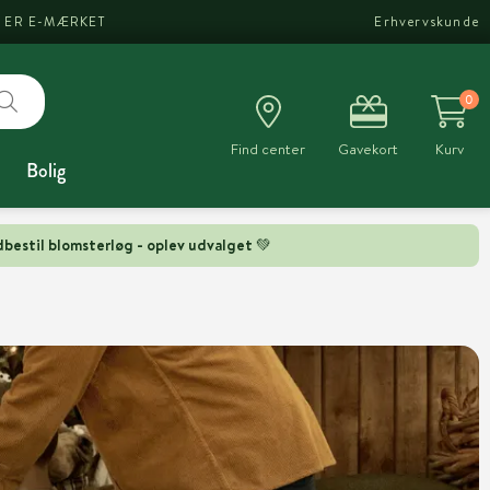
I ER E-MÆRKET
Erhvervskunde
0
Find center
Gavekort
Kurv
Bolig
bestil blomsterløg - oplev udvalget 💚