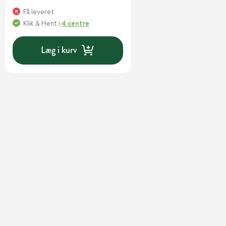
Få leveret
Klik & Hent
i
4 centre
Læg i kurv