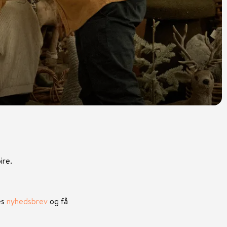
ire.
es
nyhedsbrev
og få