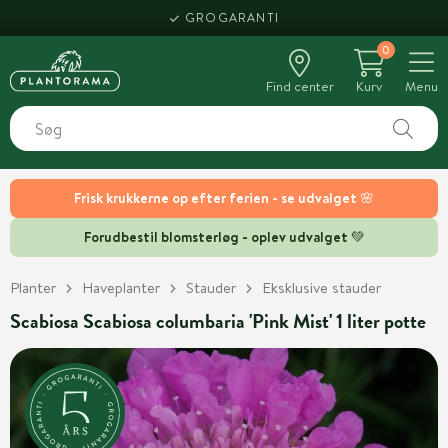
GROGARANTI
0
Find center
Kurv
Menu
Frisk krukkerne op efter ferien - se udvalget 🌸
Forudbestil blomsterløg - oplev udvalget 💚
Planter
Haveplanter
Stauder
Eksklusive stauder
Scabiosa Scabiosa columbaria 'Pink Mist' 1 liter potte