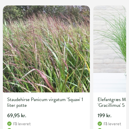
Staudehirse Panicum virgatum 'Squaw' 1
Elefantgræs Mis
liter potte
'Gracillimus' 5 l
69,95 kr.
199 kr.
Få leveret
Få leveret