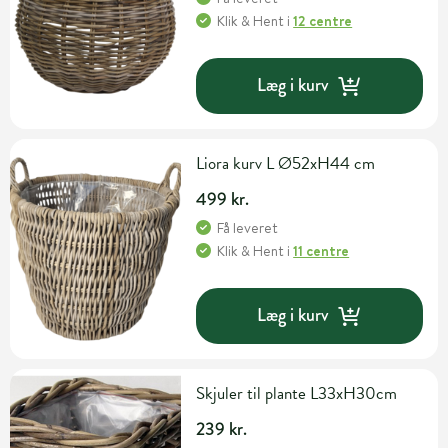
Klik & Hent
i
12 centre
Læg i kurv
Liora kurv L Ø52xH44 cm
499 kr.
Få leveret
Klik & Hent
i
11 centre
Læg i kurv
Skjuler til plante L33xH30cm
239 kr.