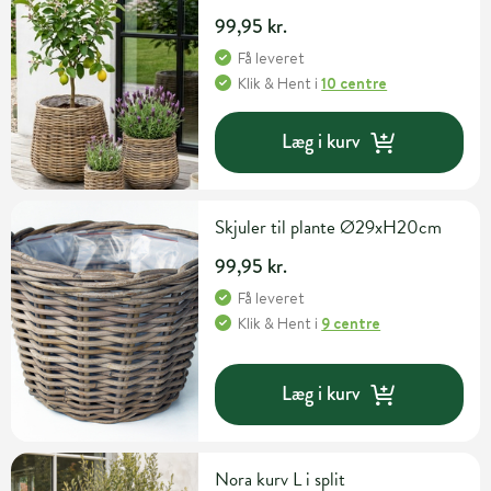
99,95 kr.
Få leveret
Klik & Hent
i
10 centre
Læg i kurv
Skjuler til plante Ø29xH20cm
99,95 kr.
Få leveret
Klik & Hent
i
9 centre
Læg i kurv
Nora kurv L i split