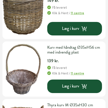
149 kr.
Få leveret
Klik & Hent
i
11 centre
Læg i kurv
Kurv med håndtag Ø35xH56 cm
med indvendig plast
139 kr.
Få leveret
Klik & Hent
i
11 centre
Læg i kurv
Thyra kurv M Ø35xH30 cm