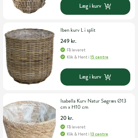
Læg i kurv
Iben kurv L i split
249 kr.
Få leveret
Klik & Hent
i
15 centre
Læg i kurv
Isabella Kurv Natur Søgræs Ø13
cm x H10 cm
20 kr.
Få leveret
Klik & Hent
i
13 centre