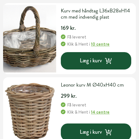
Kurv med håndtag L36xB28xH14
cm med indvendig plast
169 kr.
Få leveret
Klik & Hent
i
10 centre
Læg i kurv
Leonor kurv M Ø40xH40 cm
299 kr.
Få leveret
Klik & Hent
i
14 centre
Læg i kurv