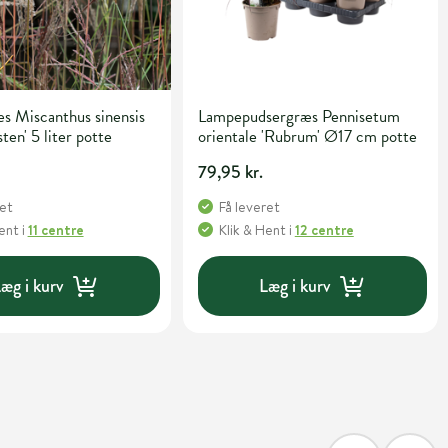
s Miscanthus sinensis
Lampepudsergræs Pennisetum
ten' 5 liter potte
orientale 'Rubrum' Ø17 cm potte
79,95 kr.
ret
Få leveret
Hent
i
11 centre
Klik & Hent
i
12 centre
æg i kurv
Læg i kurv