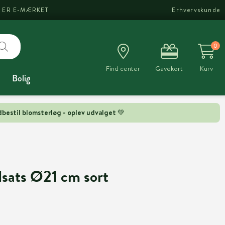
I ER E-MÆRKET
Erhvervskunde
0
Find center
Gavekort
Kurv
Bolig
bestil blomsterløg - oplev udvalget 💚
dsats Ø21 cm sort
d