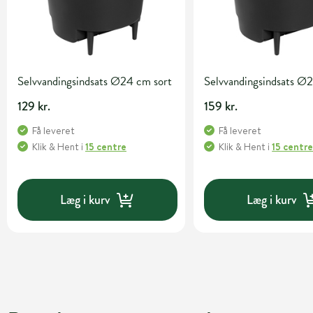
Selvvandingsindsats Ø24 cm sort
Selvvandingsindsats Ø
129 kr.
159 kr.
Få leveret
Få leveret
Klik & Hent
i
15 centre
Klik & Hent
i
15 centr
Læg i kurv
Læg i kurv