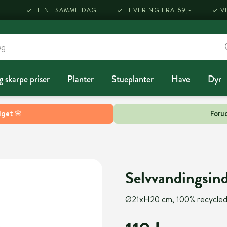
TI
HENT SAMME DAG
LEVERING FRA 69,-
V
g skarpe priser
Planter
Stueplanter
Have
Dyr
lget 🌸
Forud
Selvvandingsin
Ø21xH20 cm, 100% recycle