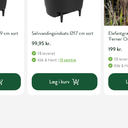
29 cm sort
Selvvandingsindsats Ø17 cm sort
Elefantgræ
'Ferner Os
99,95 kr.
199 kr.
Få leveret
Få leve
e
Klik & Hent
i
13 centre
Klik & 
Læg i kurv
L