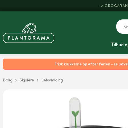
GROGARAN
Tilbud o
Frisk krukkerne op efter ferien - se udva
Bolig
Skjulere
Selvvanding