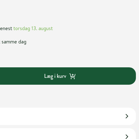
 senest
torsdag 13. august
nt samme dag
Læg i kurv