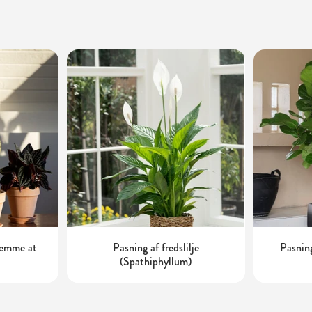
 nemme at
Pasning af fredslilje
Pasning
(Spathiphyllum)