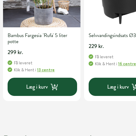
Bambus Fargesia 'Rufa' 5 liter
Selvvandingsindsats Ø
potte
229 kr.
299 kr.
Få leveret
Få leveret
Klik & Hent
i
16 centr
Klik & Hent
i
13 centre
Læg i kurv
Læg i kurv