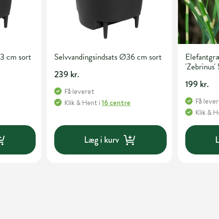
33 cm sort
Selvvandingsindsats Ø36 cm sort
Elefantgræ
'Zebrinus' 
239 kr.
199 kr.
Få leveret
Få leve
e
Klik & Hent
i
16 centre
Klik & 
Læg i kurv
L