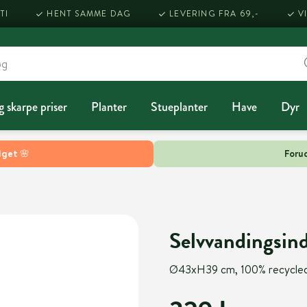
TI
HENT SAMME DAG
LEVERING FRA 69,-
V
g skarpe priser
Planter
Stueplanter
Have
Dyr
lget 🌸
Forud
Selvvandingsin
Ø43xH39 cm, 100% recycle