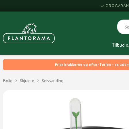
GROGARAN
Tilbud o
Frisk krukkerne op efter ferien - se udva
Bolig
Skjulere
Selvvanding