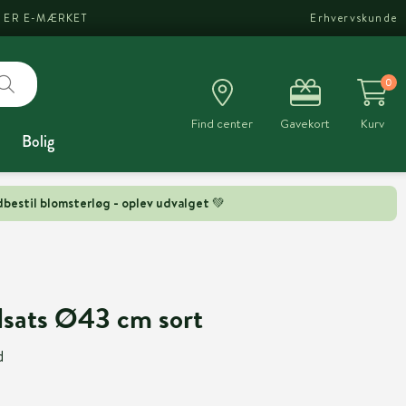
I ER E-MÆRKET
Erhvervskunde
0
Find center
Gavekort
Kurv
Bolig
bestil blomsterløg - oplev udvalget 💚
dsats Ø43 cm sort
d