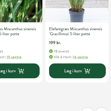
s Miscanthus sinensis
Elefantgræs Miscanthus sinensis
5 liter potte
'Gracillimus' 5 liter potte
199 kr.
ret
Få leveret
Hent
i
15 centre
Klik & Hent
i
14 centre
æg i kurv
Læg i kurv