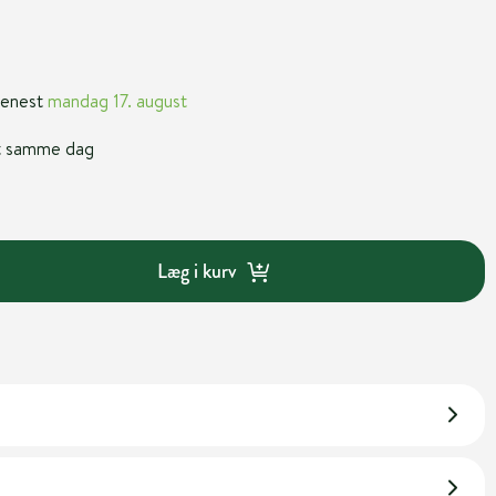
 senest
mandag 17. august
nt samme dag
Læg i kurv