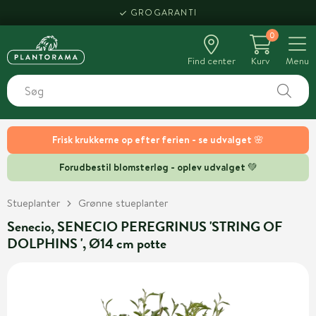
GROGARANTI
0
Find center
Kurv
Menu
Frisk krukkerne op efter ferien - se udvalget 🌸
Forudbestil blomsterløg - oplev udvalget 💚
Stueplanter
Grønne stueplanter
Senecio, SENECIO PEREGRINUS 'STRING OF
DOLPHINS ', Ø14 cm potte