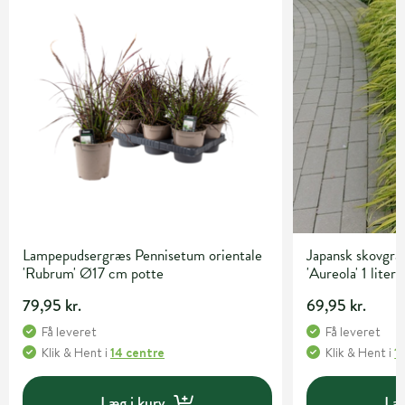
Lampepudsergræs Pennisetum orientale
Japansk skovgr
'Rubrum' Ø17 cm potte
'Aureola' 1 liter
79,95 kr.
69,95 kr.
Få leveret
Få leveret
Klik & Hent
i
14 centre
Klik & Hent
i
1
Læg i kurv
Læg