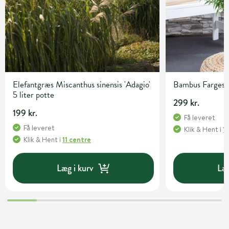
Elefantgræs Miscanthus sinensis 'Adagio'
Bambus Fargesia 
5 liter potte
299 kr.
199 kr.
Få leveret
Få leveret
Klik & Hent
i
1
Klik & Hent
i
11 centre
Læg i kurv
Læg