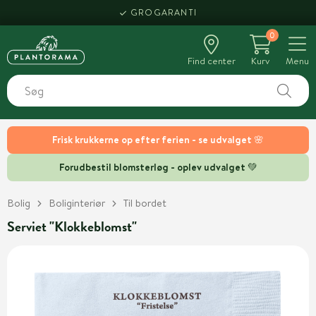
GROGARANTI
0
Find center
Kurv
Menu
Frisk krukkerne op efter ferien - se udvalget 🌸
Forudbestil blomsterløg - oplev udvalget 💚
Bolig
Boliginteriør
Til bordet
Serviet "Klokkeblomst"