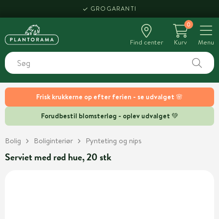
GROGARANTI
0
Find center
Kurv
Menu
Frisk krukkerne op efter ferien - se udvalget 🌸
Forudbestil blomsterløg - oplev udvalget 💚
Bolig
Boliginteriør
Pynteting og nips
Serviet med rød hue, 20 stk