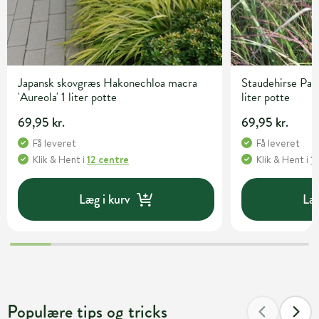
Japansk skovgræs Hakonechloa macra
Staudehirse Pan
'Aureola' 1 liter potte
liter potte
69,95 kr.
69,95 kr.
Få leveret
Få leveret
Klik & Hent
i
12 centre
Klik & Hent
i
1
Læg i kurv
Læg
Populære tips og tricks