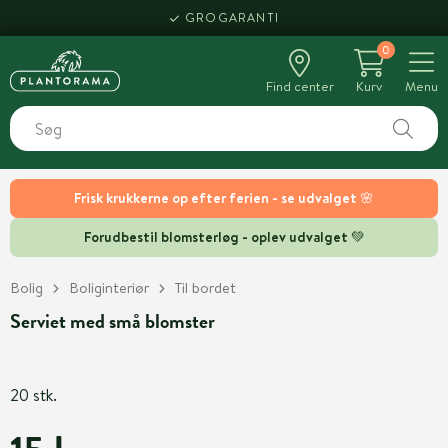
GROGARANTI
0
Find center
Kurv
Menu
Frisk krukkerne op efter ferien - se udvalget 🌸
Forudbestil blomsterløg - oplev udvalget 💚
Bolig
Boliginteriør
Til bordet
Serviet med små blomster
20 stk.