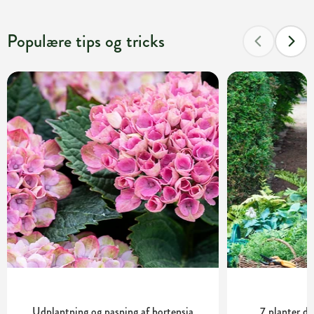
Populære tips og tricks
Udplantning og pasning af hortensia
7 planter de