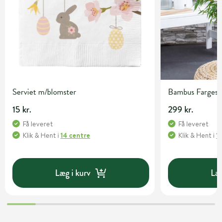
Serviet m/blomster
Bambus Fargesia 
15 kr.
299 kr.
Få leveret
Få leveret
Klik & Hent
i
14 centre
Klik & Hent
i
1
Læg i kurv
Læg