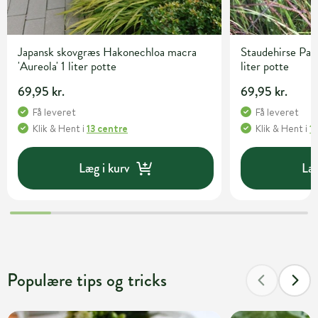
Japansk skovgræs Hakonechloa macra
Staudehirse Pan
'Aureola' 1 liter potte
liter potte
69,95 kr.
69,95 kr.
Få leveret
Få leveret
Klik & Hent
i
13 centre
Klik & Hent
i
1
Læg i kurv
Læg
Populære tips og tricks