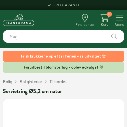
GROGARANTI
0
Find center
Kurv
Menu
Frisk krukkerne op efter ferien - se udvalget 🌸
Forudbestil blomsterløg - oplev udvalget 💚
Bolig
Boliginteriør
Til bordet
Servietring Ø5,2 cm natur