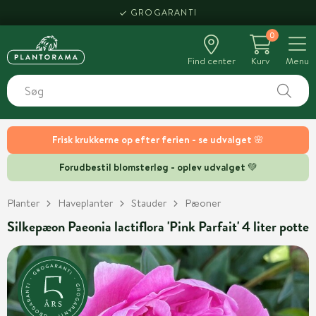
GROGARANTI
0
Find center
Kurv
Menu
Frisk krukkerne op efter ferien - se udvalget 🌸
Forudbestil blomsterløg - oplev udvalget 💚
Planter
Haveplanter
Stauder
Pæoner
Silkepæon Paeonia lactiflora 'Pink Parfait' 4 liter potte