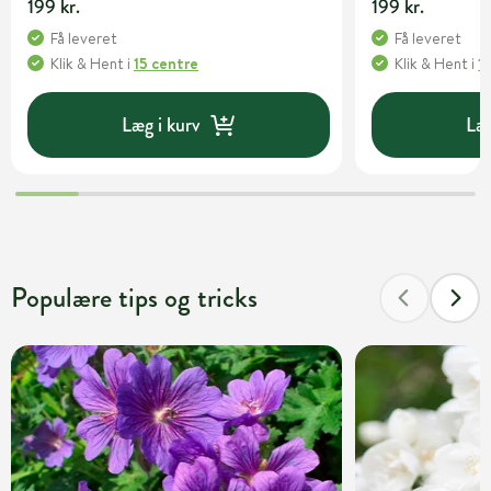
199 kr.
199 kr.
Få leveret
Få leveret
Klik & Hent
i
15 centre
Klik & Hent
i
1
Læg i kurv
Læg
Populære tips og tricks