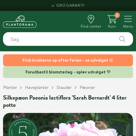
GROGARANTI
0
Find center
Kurv
Menu
Frisk krukkerne op efter ferien - se udvalget 🌸
Forudbestil blomsterløg - oplev udvalget 💚
Planter
Haveplanter
Stauder
Pæoner
Silkepæon Paeonia lactiflora 'Sarah Bernardt' 4 liter
potte