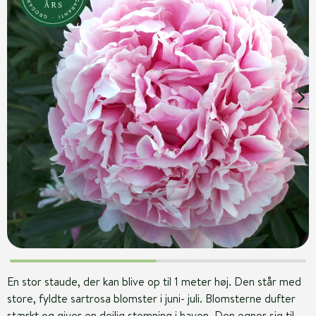
En stor staude, der kan blive op til 1 meter høj. Den står med
store, fyldte sartrosa blomster i juni- juli. Blomsterne dufter
stærkt og giver en dejlig stemning i haven. Den egner sig til