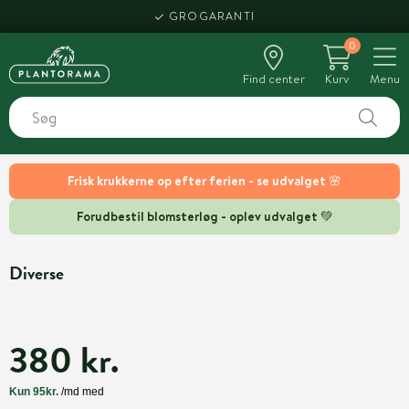
GROGARANTI
0
Find center
Kurv
Menu
Frisk krukkerne op efter ferien - se udvalget 🌸
Forudbestil blomsterløg - oplev udvalget 💚
Diverse
380 kr.