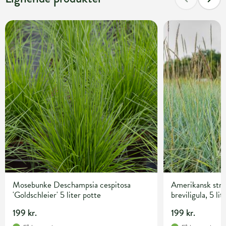
Mosebunke Deschampsia cespitosa
Amerikansk str
'Goldschleier' 5 liter potte
breviligula, 5 lit
199 kr.
199 kr.