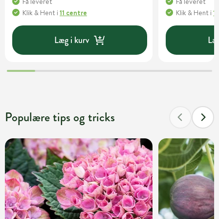
Få leveret
Få leveret
Klik & Hent
i
11 centre
Klik & Hent
i
1
Læg i kurv
Læg
Populære tips og tricks