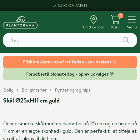
GROGARANTI
0
Find center
Kurv
Menu
Frisk krukkerne op efter ferien - se udvalget 🌸
Forudbestil blomsterløg - oplev udvalget 💚
Bolig
Boliginteriør
Pynteting og nips
Skål Ø25xH11 cm guld
Denne smukke skål med en diameter på 25 cm og en højde på
11 cm er en ægte skønhed i guld. Den er perfekt til at tilføje et
strejf af luksus til dit hjem.