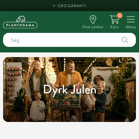
HENT SAMME DAG
0
Find center
Kurv
Menu
Dyrk Julen