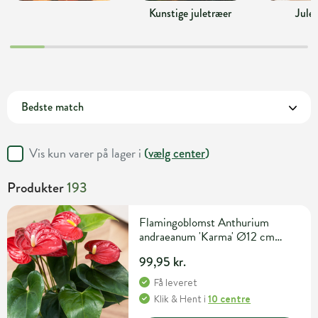
Kunstige juletræer
Jule
Vis kun varer på lager i
(
vælg center
)
Produkter
193
Flamingoblomst Anthurium
andraeanum 'Karma' Ø12 cm
potte
99,95 kr.
Få leveret
Klik & Hent
i
10 centre