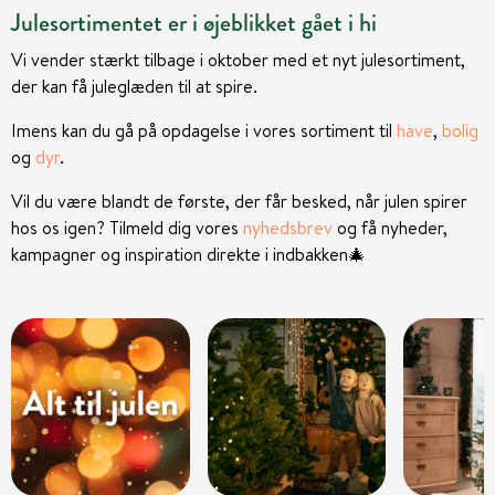
Julesortimentet er i øjeblikket gået i hi
Vi vender stærkt tilbage i oktober med et nyt julesortiment,
der kan få juleglæden til at spire.
Imens kan du gå på opdagelse i vores sortiment til
have
,
bolig
og
dyr
.
Vil du være blandt de første, der får besked, når julen spirer
hos os igen? Tilmeld dig vores
nyhedsbrev
og få nyheder,
kampagner og inspiration direkte i indbakken
🎄