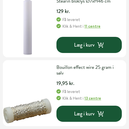
Stearin bloklys Ø7xH46 cm
129 kr.
Få leveret
Klik & Hent
i
11 centre
Læg i kurv
Bouillon effect wire 25 gram i
sølv
19,95 kr.
Få leveret
Klik & Hent
i
13 centre
Læg i kurv