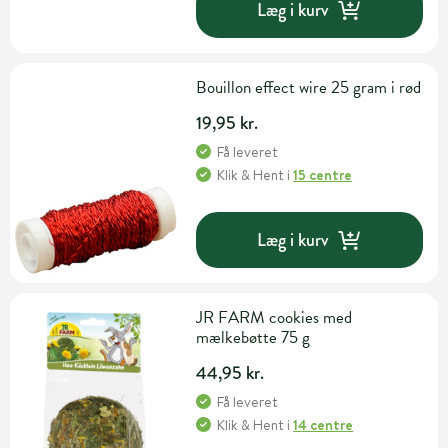
Læg i kurv
Bouillon effect wire 25 gram i rød
19,95 kr.
Få leveret
Klik & Hent
i
15 centre
Læg i kurv
JR FARM cookies med
mælkebøtte 75 g
44,95 kr.
Få leveret
Klik & Hent
i
14 centre