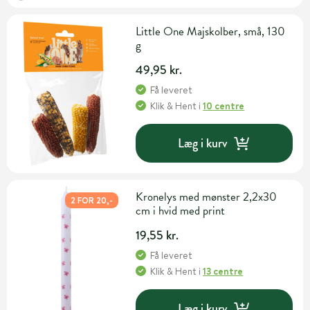
Little One Majskolber, små, 130
g
49,95 kr.
Få leveret
Klik & Hent
i
10 centre
Læg i kurv
Kronelys med mønster 2,2x30
2 FOR 20,-
cm i hvid med print
19,55 kr.
Få leveret
Klik & Hent
i
13 centre
Læg i kurv