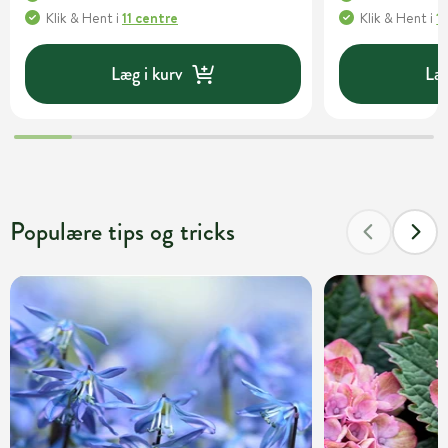
Klik & Hent
i
11 centre
Klik & Hent
i
1
Læg i kurv
Læg
Populære tips og tricks