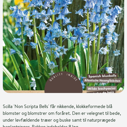
Scilla 'Non Scripta Bells' får nikkende, klokkeformede blå
blomster og blomstrer om foråret. Den er velegnet til bede,
under løvfældende træer og buske samt til naturprægede
beplantninger. Pakken indeholder 8 løg.