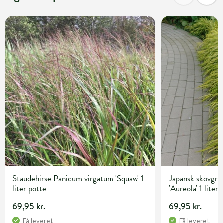
Staudehirse Panicum virgatum 'Squaw' 1
Japansk skovgr
liter potte
'Aureola' 1 liter
69,95 kr.
69,95 kr.
Få leveret
Få leveret