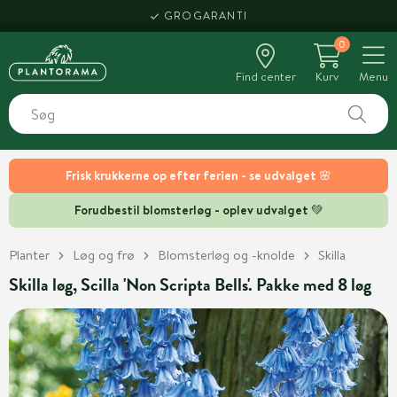
GROGARANTI
0
Find center
Kurv
Menu
Frisk krukkerne op efter ferien - se udvalget 🌸
Forudbestil blomsterløg - oplev udvalget 💚
Planter
Løg og frø
Blomsterløg og -knolde
Skilla
Skilla løg, Scilla 'Non Scripta Bells'. Pakke med 8 løg