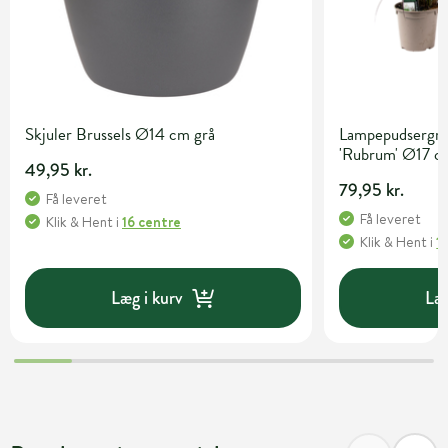
Skjuler Brussels Ø14 cm grå
Lampepudsergræ
'Rubrum' Ø17 c
49,95 kr.
79,95 kr.
Få leveret
Få leveret
Klik & Hent
i
16 centre
Klik & Hent
i
1
Læg i kurv
Læg