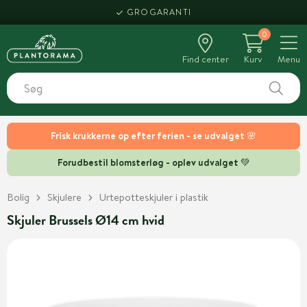
GROGARANTI
0
Find center
Kurv
Menu
Frisk krukkerne op efter ferien - se udvalget 🌸
Forudbestil blomsterløg - oplev udvalget 💚
Bolig
Skjulere
Urtepotteskjuler i plastik
Skjuler Brussels Ø14 cm hvid