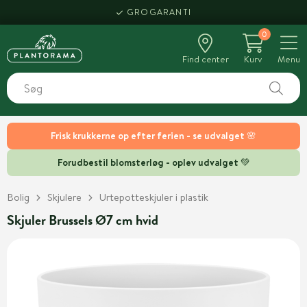
GROGARANTI
0
Find center
Kurv
Menu
Frisk krukkerne op efter ferien - se udvalget 🌸
Forudbestil blomsterløg - oplev udvalget 💚
Bolig
Skjulere
Urtepotteskjuler i plastik
Skjuler Brussels Ø7 cm hvid