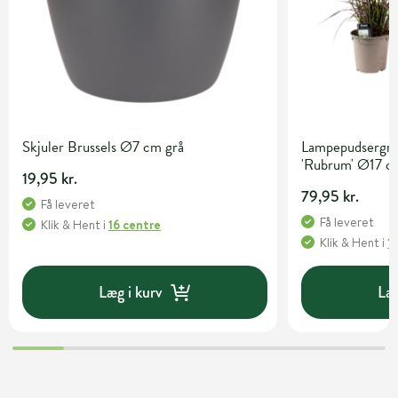
Skjuler Brussels Ø7 cm grå
Lampepudsergræ
'Rubrum' Ø17 c
19,95 kr.
79,95 kr.
Få leveret
Få leveret
Klik & Hent
i
16 centre
Klik & Hent
i
1
Læg i kurv
Læg