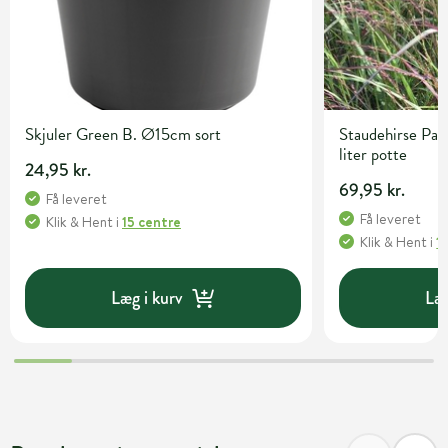
Skjuler Green B. Ø15cm sort
Staudehirse Pan
liter potte
24,95 kr.
69,95 kr.
Få leveret
Få leveret
Klik & Hent
i
15 centre
Klik & Hent
i
1
Læg i kurv
Læg