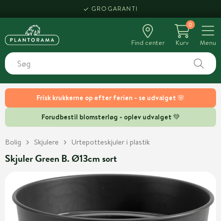
GROGARANTI
0
Find center
Kurv
Menu
Frisk krukkerne op efter ferien - se udvalget 🌸
Forudbestil blomsterløg - oplev udvalget 💚
Bolig
Skjulere
Urtepotteskjuler i plastik
Skjuler Green B. Ø13cm sort