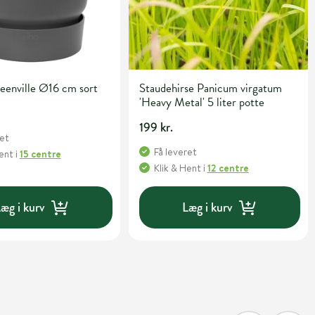
eenville Ø16 cm sort
Staudehirse Panicum virgatum
'Heavy Metal' 5 liter potte
199 kr.
ret
Få leveret
Hent
i
15 centre
Klik & Hent
i
12 centre
æg i kurv
Læg i kurv