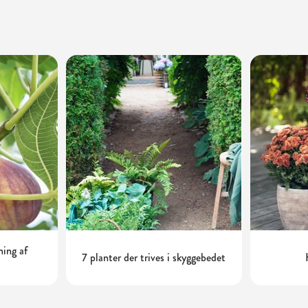
ning af
7 planter der trives i skyggebedet