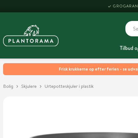
GROGARAN
Tilbud o
Frisk krukkerne op efter ferien - se udva
Bolig
Skjulere
Urtepotteskjuler i plastik