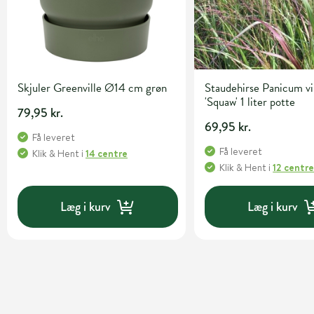
Skjuler Greenville Ø14 cm grøn
Staudehirse Panicum v
'Squaw' 1 liter potte
79,95 kr.
69,95 kr.
Få leveret
Få leveret
Klik & Hent
i
14 centre
Klik & Hent
i
12 centr
Læg i kurv
Læg i kurv