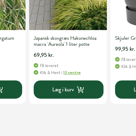
irgatum
Japansk skovgræs Hakonechloa
Skjuler Gr
macra 'Aureola' 1 liter potte
99,95 kr.
69,95 kr.
Få leve
Få leveret
Klik & 
e
Klik & Hent
i
13 centre
Læg i kurv
L