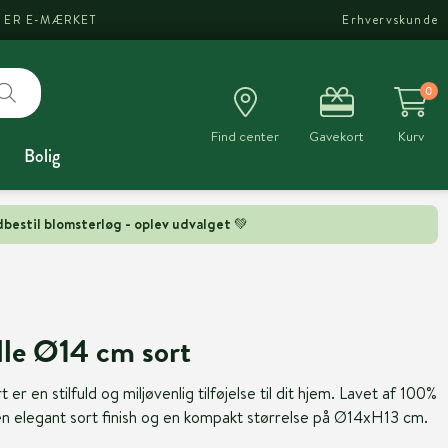
I ER E-MÆRKET
Erhvervskunde
0
Find center
Gavekort
Kurv
Bolig
bestil blomsterløg - oplev udvalget 💚
lle Ø14 cm sort
er en stilfuld og miljøvenlig tilføjelse til dit hjem. Lavet af 100%
n elegant sort finish og en kompakt størrelse på Ø14xH13 cm.