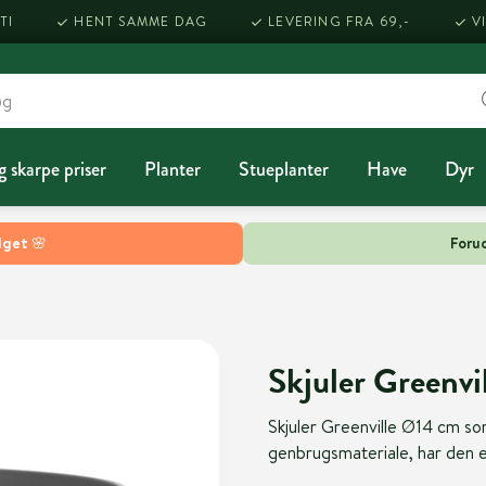
TI
HENT SAMME DAG
LEVERING FRA 69,-
V
g skarpe priser
Planter
Stueplanter
Have
Dyr
lget 🌸
Forud
Skjuler Greenvi
Skjuler Greenville Ø14 cm sort 
genbrugsmateriale, har den e