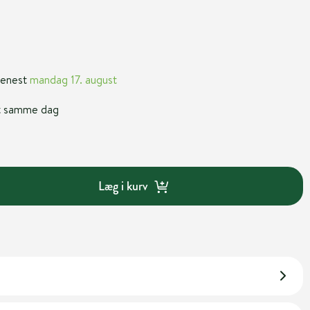
 senest
mandag 17. august
nt samme dag
Læg i kurv