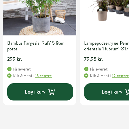
Bambus Fargesia 'Rufa' 5 liter
Lampepudsergræs Penn
potte
orientale 'Rubrum' Ø17
299 kr.
79,95 kr.
Få leveret
Få leveret
Klik & Hent
i
13 centre
Klik & Hent
i
12 centr
Læg i kurv
Læg i kurv