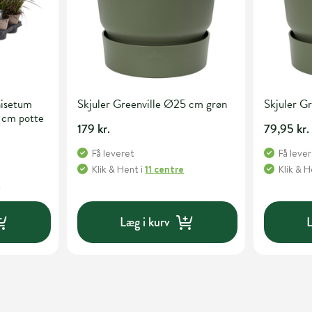
isetum
Skjuler Greenville Ø25 cm grøn
Skjuler G
 cm potte
179 kr.
79,95 kr.
Få leveret
Få leve
Klik & Hent
i
11 centre
Klik & 
e
Læg i kurv
L