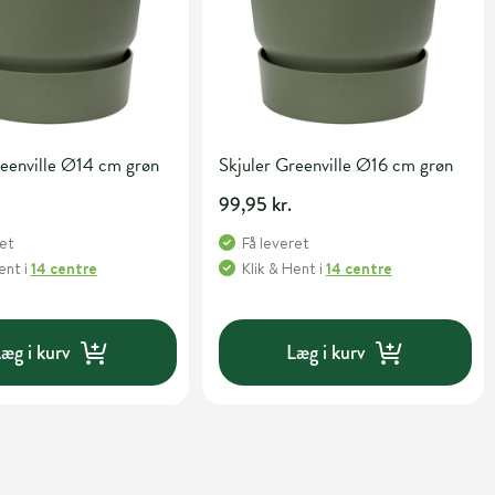
reenville Ø14 cm grøn
Skjuler Greenville Ø16 cm grøn
99,95 kr.
ret
Få leveret
Hent
i
14 centre
Klik & Hent
i
14 centre
æg i kurv
Læg i kurv