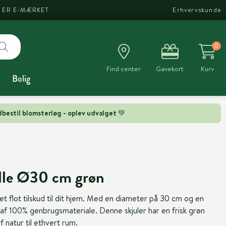
I ER E-MÆRKET
Erhvervskunde
0
Find center
Gavekort
Kurv
Bolig
bestil blomsterløg - oplev udvalget 💚
ille Ø30 cm grøn
 et flot tilskud til dit hjem. Med en diameter på 30 cm og en
 af 100% genbrugsmateriale. Denne skjuler har en frisk grøn
 af natur til ethvert rum.