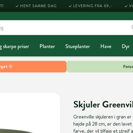
TI
HENT SAMME DAG
LEVERING FRA 69,-
V
g skarpe priser
Planter
Stueplanter
Have
Dyr
lget 🌸
Forud
Skjuler Greenv
Greenville skjuleren i grøn er
højde på 28 cm, er den lavet
farve, der vil tilføje et strejf