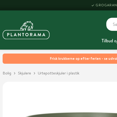
GROGARAN
Tilbud o
Frisk krukkerne op efter ferien - se udva
Bolig
Skjulere
Urtepotteskjuler i plastik