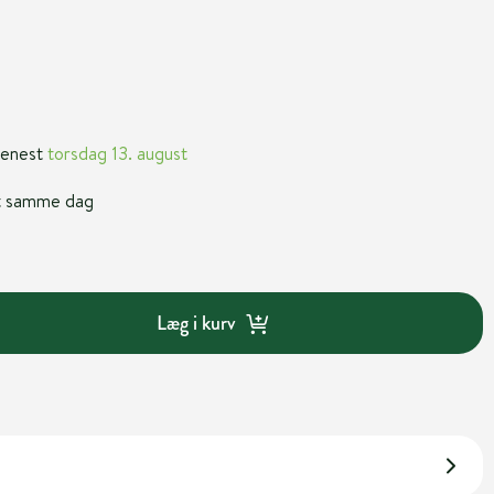
 senest
torsdag 13. august
nt samme dag
Læg i kurv