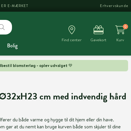
I ER E-MÆRKET
Erhvervskunde
0
Find center
Gavekort
Kurv
Bolig
bestil blomsterløg - oplev udvalget 💚
an Ø32xH23 cm med indvendig hård
lfører du både varme og hygge til dit hjem eller din have.
om gør at du nemt kan bruge kurven både som skjuler til dine