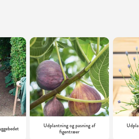
Udplantning og pasning af
Udplan
kyggebedet
figentræer