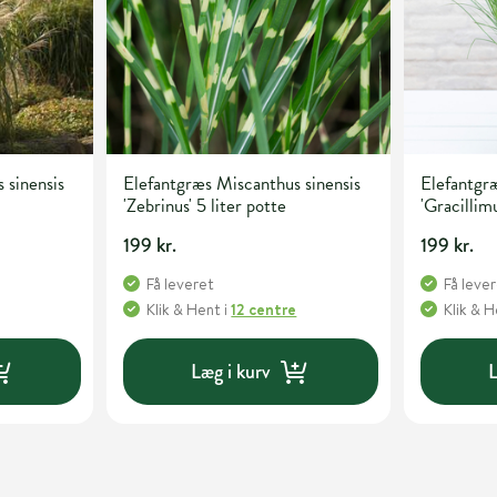
 sinensis
Elefantgræs Miscanthus sinensis
Elefantgræ
'Zebrinus' 5 liter potte
'Gracillimu
199 kr.
199 kr.
Få leveret
Få leve
Klik & Hent
i
12 centre
Klik & 
Læg i kurv
L