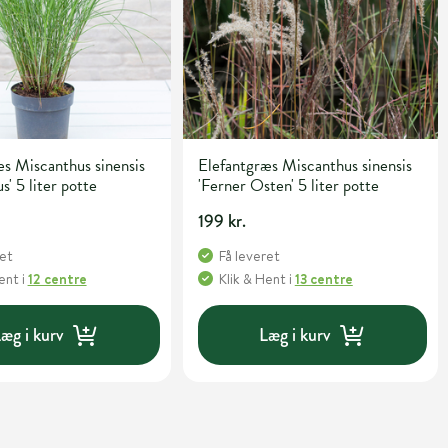
s Miscanthus sinensis
Elefantgræs Miscanthus sinensis
s' 5 liter potte
'Ferner Osten' 5 liter potte
199 kr.
ret
Få leveret
Hent
i
12 centre
Klik & Hent
i
13 centre
æg i kurv
Læg i kurv