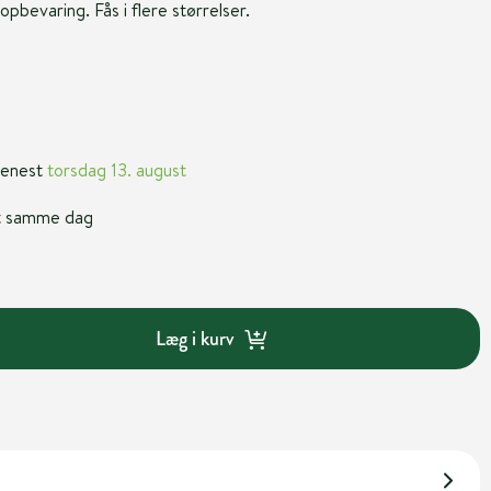
 opbevaring. Fås i flere størrelser.
 senest
torsdag 13. august
nt samme dag
Læg i kurv