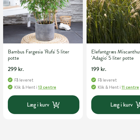
Bambus Fargesia 'Rufa' 5 liter
Elefantgræs Miscanthus
potte
'Adagio' 5 liter potte
299 kr.
199 kr.
Få leveret
Få leveret
Klik & Hent
i
13 centre
Klik & Hent
i
11 centre
Læg i kurv
Læg i kurv