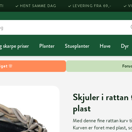
TI
HENT SAMME DAG
LEVERING FRA 69,-
V
g skarpe priser
Planter
Stueplanter
Have
Dyr
lget 🌸
Forud
Skjuler i ratt
plast
Med denne fine rattan kurv ti
Kurven er foret med plast, s