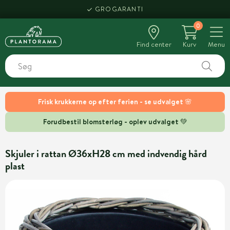
GROGARANTI
0
Find center
Kurv
Menu
Frisk krukkerne op efter ferien - se udvalget 🌸
Forudbestil blomsterløg - oplev udvalget 💚
Skjuler i rattan Ø36xH28 cm med indvendig hård
plast