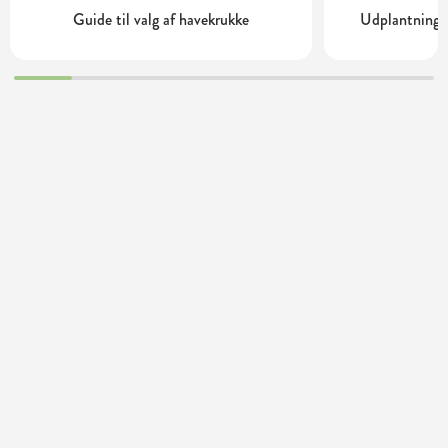
Guide til valg af havekrukke
Udplantning o