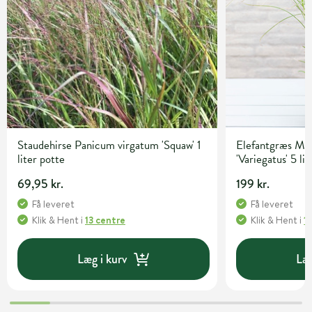
Staudehirse Panicum virgatum 'Squaw' 1
Elefantgræs Mis
liter potte
'Variegatus' 5 li
69,95 kr.
199 kr.
Få leveret
Få leveret
Klik & Hent
i
13 centre
Klik & Hent
i
1
Læg i kurv
Læg