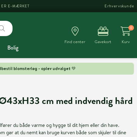
I ER E-MÆRKET
Erhvervskunde
0
Find center
Gavekort
Kurv
Bolig
bestil blomsterløg - oplev udvalget 💚
an Ø43xH33 cm med indvendig hård
lfører du både varme og hygge til dit hjem eller din have.
om gør at du nemt kan bruge kurven både som skjuler til dine