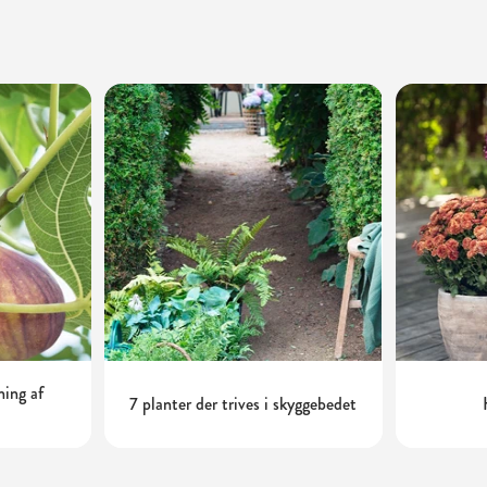
ning af
7 planter der trives i skyggebedet