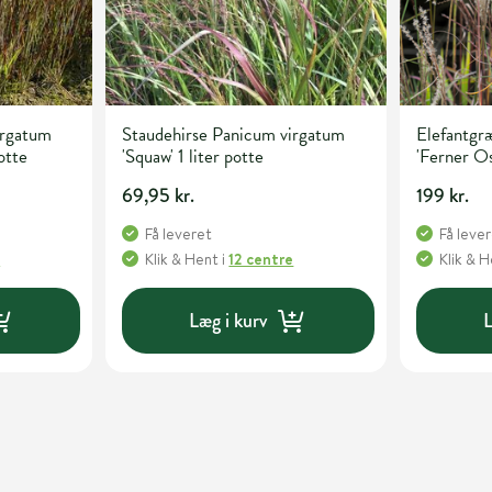
irgatum
Staudehirse Panicum virgatum
Elefantgræ
potte
'Squaw' 1 liter potte
'Ferner Os
69,95 kr.
199 kr.
Få leveret
Få leve
e
Klik & Hent
i
12 centre
Klik & 
Læg i kurv
L