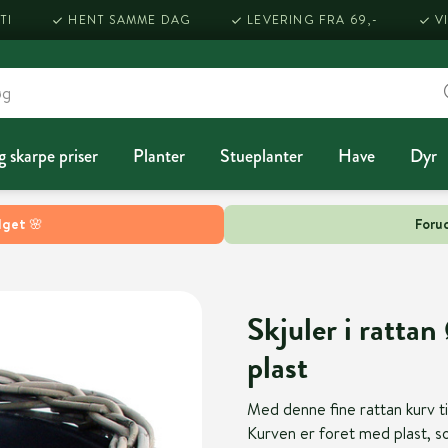
TI
HENT SAMME DAG
LEVERING FRA 69,-
V
g skarpe priser
Planter
Stueplanter
Have
Dyr
lget 🌸
Forud
Skjuler i ratt
plast
Med denne fine rattan kurv ti
Kurven er foret med plast, s