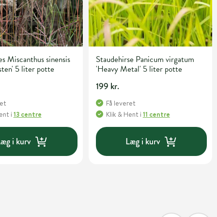
s Miscanthus sinensis
Staudehirse Panicum virgatum
ten' 5 liter potte
'Heavy Metal' 5 liter potte
199 kr.
ret
Få leveret
Hent
i
13 centre
Klik & Hent
i
11 centre
æg i kurv
Læg i kurv