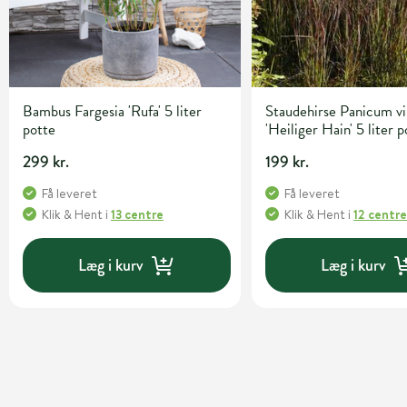
Bambus Fargesia 'Rufa' 5 liter
Staudehirse Panicum v
potte
'Heiliger Hain' 5 liter 
299 kr.
199 kr.
Få leveret
Få leveret
Klik & Hent
i
13 centre
Klik & Hent
i
12 centr
Læg i kurv
Læg i kurv