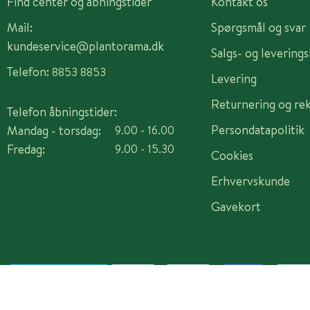
Find center og åbningstider
Kontakt os
Mail:
Spørgsmål og svar
kundeservice@plantorama.dk
Salgs- og levering
Telefon:
8853 8853
Levering
Returnering og re
Telefon åbningstider:
Persondatapolitik
Mandag - torsdag:
9.00 - 16.00
Fredag:
9.00 - 15.30
Cookies
Erhvervskunde
Gavekort