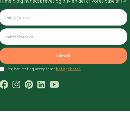
Tilmeld dig nyhedsbrevet og bliv en del af vores oase af liv
Tilmeld
Jeg har læst og accepteret
betingelserne