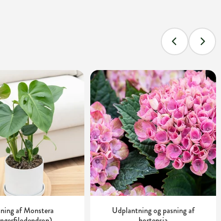
ning af Monstera
Udplantning og pasning af
ingerfilodendron)
hortensia