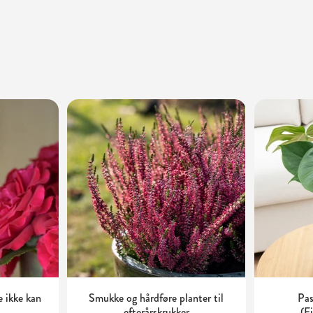
e ikke kan
Smukke og hårdføre planter til
Pas
efterårskrukker
(F