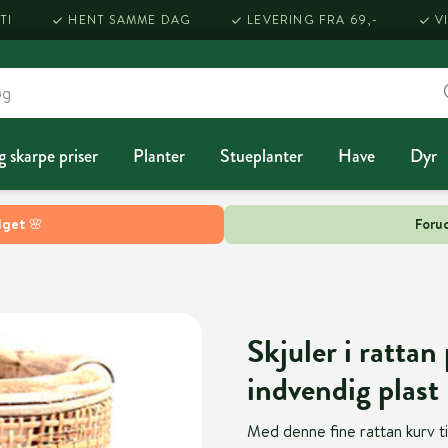
TI
HENT SAMME DAG
LEVERING FRA 69,-
V
g skarpe priser
Planter
Stueplanter
Have
Dyr
lget 🌸
Forud
Skjuler i ratt
indvendig plast
Med denne fine rattan kurv ti