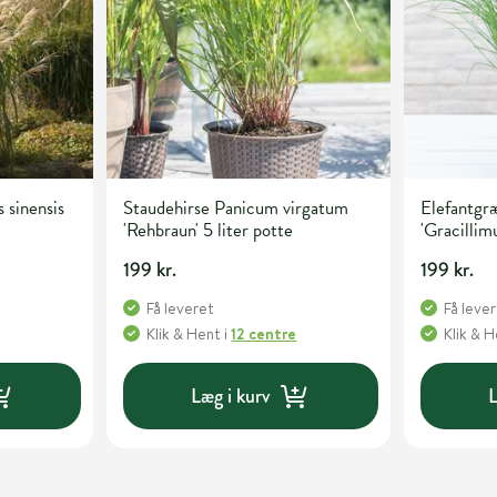
 sinensis
Staudehirse Panicum virgatum
Elefantgræ
'Rehbraun' 5 liter potte
'Gracillimu
199 kr.
199 kr.
Få leveret
Få leve
e
Klik & Hent
i
12 centre
Klik & 
Læg i kurv
L