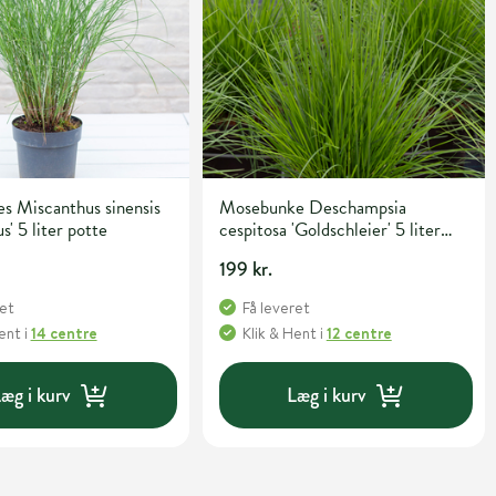
s Miscanthus sinensis
Mosebunke Deschampsia
s' 5 liter potte
cespitosa 'Goldschleier' 5 liter
potte
199 kr.
ret
Få leveret
Hent
i
14 centre
Klik & Hent
i
12 centre
æg i kurv
Læg i kurv