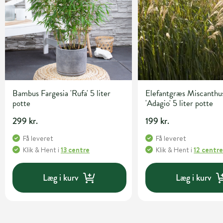
Bambus Fargesia 'Rufa' 5 liter
Elefantgræs Miscanthus
potte
'Adagio' 5 liter potte
299 kr.
199 kr.
Få leveret
Få leveret
Klik & Hent
i
13 centre
Klik & Hent
i
12 centr
Læg i kurv
Læg i kurv