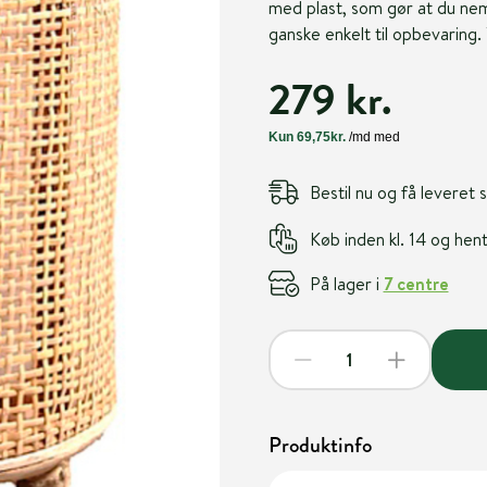
med plast, som gør at du nemt
ganske enkelt til opbevaring. T
279 kr.
Bestil nu og få leveret
Køb inden kl. 14 og he
På lager i
7 centre
Produktinfo