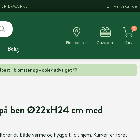
I ER E-MÆRKET
Erhvervskunde
0
Find center
Gavekort
Kurv
Bolig
bestil blomsterløg - oplev udvalget 💚
an på ben Ø22xH24 cm med
lfører du både varme og hygge til dit hjem. Kurven er foret