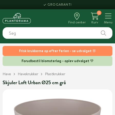
GROGARANTI
0
Find center
Kurv
Menu
Frisk krukkerne op efter ferien - se udvalget 🌸
Forudbestil blomsterløg - oplev udvalget 💚
Have
Havekrukker
Plastkrukker
Skjuler Loft Urban Ø25 cm grå