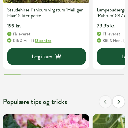
Staudehirse Panicum virgatum 'Heiliger
Lampepudsergræ
Hain' 5 liter potte
'Rubrum' Ø17 c
199 kr.
79,95 kr.
Få leveret
Få leveret
Klik & Hent
i
13 centre
Klik & Hent
i
1
Læg i kurv
Læg
Populære tips og tricks